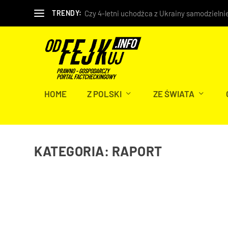
Czy 4-letni uchodźca z Ukrainy samodzielnie
TRENDY:
HOME
Z POLSKI
ZE ŚWIATA
KATEGORIA:
RAPORT
ROSYJSKI AGENT W STOLICY. JAKA ODPOWIE
mar 25, 2022
|
Polityka
,
Polska
,
Prawda czy Fałsz?
,
Raport
,
Społeczeńs
Dnia 17 marca 2022 roku w Warszawie miała miejsce po