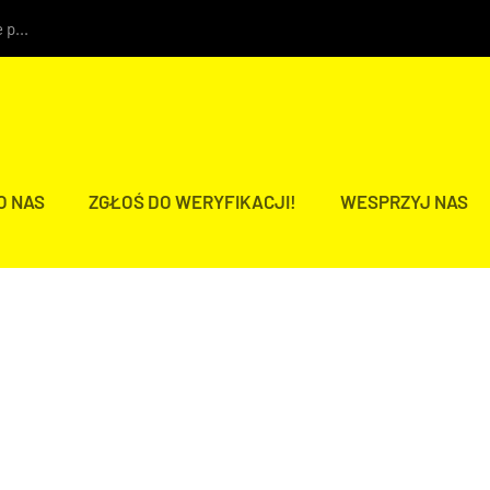
 p...
O NAS
ZGŁOŚ DO WERYFIKACJI!
WESPRZYJ NAS
DZIALNOŚĆ OBOZU WŁADZY?
two
,
Z Polski
ważna interwencja Agencji Bezpieczeństwa...