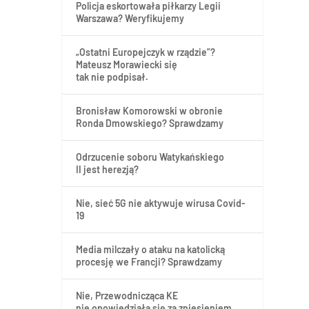
Policja eskortowała piłkarzy Legii
Warszawa? Weryfikujemy
„Ostatni Europejczyk w rządzie”?
Mateusz Morawiecki się
tak nie podpisał.
Bronisław Komorowski w obronie
Ronda Dmowskiego? Sprawdzamy
Odrzucenie soboru Watykańskiego
II jest herezją?
Nie, sieć 5G nie aktywuje wirusa Covid-
19
Media milczały o ataku na katolicką
procesję we Francji? Sprawdzamy
Nie, Przewodnicząca KE
nie opowiedziała się za zniesieniem