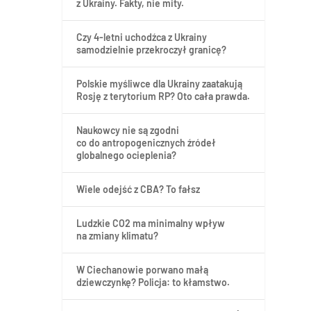
z Ukrainy. Fakty, nie mity.
Czy 4-letni uchodźca z Ukrainy
samodzielnie przekroczył granicę?
Polskie myśliwce dla Ukrainy zaatakują
Rosję z terytorium RP? Oto cała prawda.
Naukowcy nie są zgodni
co do antropogenicznych źródeł
globalnego ocieplenia?
Wiele odejść z CBA? To fałsz
Ludzkie CO2 ma minimalny wpływ
na zmiany klimatu?
W Ciechanowie porwano małą
dziewczynkę? Policja: to kłamstwo.