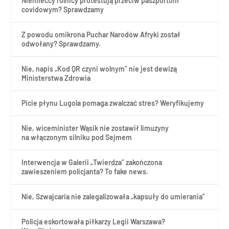
Niemieccy rolnicy protestują przeciw paszportom
covidowym? Sprawdzamy
Z powodu omikrona Puchar Narodów Afryki został
odwołany? Sprawdzamy.
Nie, napis „Kod QR czyni wolnym” nie jest dewizą
Ministerstwa Zdrowia
Picie płynu Lugola pomaga zwalczać stres? Weryfikujemy
Nie, wiceminister Wąsik nie zostawił limuzyny
na włączonym silniku pod Sejmem
Interwencja w Galerii „Twierdza” zakończona
zawieszeniem policjanta? To fake news.
Nie, Szwajcaria nie zalegalizowała „kapsuły do umierania”
Policja eskortowała piłkarzy Legii Warszawa?