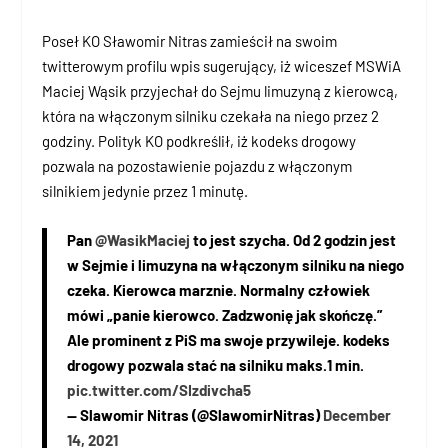
Poseł KO Sławomir Nitras zamieścił na swoim
twitterowym profilu wpis sugerujący, iż wiceszef MSWiA
Maciej Wąsik przyjechał do Sejmu limuzyną z kierowcą,
która na włączonym silniku czekała na niego przez 2
godziny. Polityk KO podkreślił, iż kodeks drogowy
pozwala na pozostawienie pojazdu z włączonym
silnikiem jedynie przez 1 minutę.
Pan
@WasikMaciej
to jest szycha. Od 2 godzin jest
w Sejmie i limuzyna na włączonym silniku na niego
czeka. Kierowca marznie. Normalny człowiek
mówi „panie kierowco. Zadzwonię jak skończę.”
Ale prominent z PiS ma swoje przywileje. kodeks
drogowy pozwala stać na silniku maks.1 min.
pic.twitter.com/SIzdivcha5
— Slawomir Nitras (@SlawomirNitras)
December
14, 2021