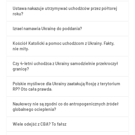
Ustawa nakazuje utrzymywać uchodźców przez półtorej
roku?
Izrael namawia Ukrainę do poddania?
Kościół Katolicki a pomoc uchodźcom z Ukrainy. Fakty,
nie mity.
Czy 4-letni uchodźca z Ukrainy samodzielnie przekroczył
granicę?
Polskie myśliwce dla Ukrainy zaatakują Rosję z terytorium
RP? Oto cała prawda.
Naukowcy nie są zgodni co do antropogenicznych źródeł
globalnego ocieplenia?
Wiele odejść z CBA? To fałsz