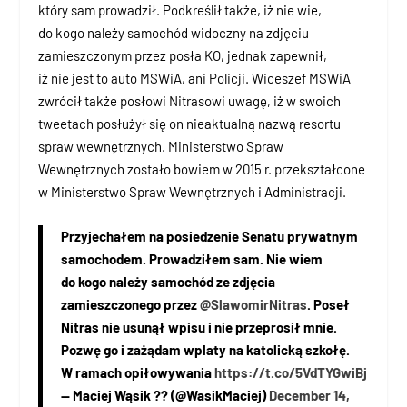
który sam prowadził. Podkreślił także, iż nie wie,
do kogo należy samochód widoczny na zdjęciu
zamieszczonym przez posła KO, jednak zapewnił,
iż nie jest to auto MSWiA, ani Policji. Wiceszef MSWiA
zwrócił także posłowi Nitrasowi uwagę, iż w swoich
tweetach posłużył się on nieaktualną nazwą resortu
spraw wewnętrznych. Ministerstwo Spraw
Wewnętrznych zostało bowiem w 2015 r. przekształcone
w Ministerstwo Spraw Wewnętrznych i Administracji.
Przyjechałem na posiedzenie Senatu prywatnym
samochodem. Prowadziłem sam. Nie wiem
do kogo należy samochód ze zdjęcia
zamieszczonego przez
@SlawomirNitras
. Poseł
Nitras nie usunął wpisu i nie przeprosił mnie.
Pozwę go i zażądam wplaty na katolicką szkołę.
W ramach opiłowywania
https://t.co/5VdTYGwiBj
— Maciej Wąsik ?? (@WasikMaciej)
December 14,