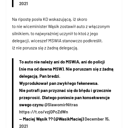
2021
Na ripostę posła KO wskazującą, iż skoro
to nie wiceminister Wąsik zostawił auto z włączonym
silnikiem, to najwyraźniej uczynił to ktoś z jego
delegacji, wiceszef MSWiA stanowczo podkreślił,
iż nie porusza się z żadną delegacją.
To auto nie należy ani do MSWiA, ani do policji
(nie ma od dawna MSW). Nie poruszam się z żadną
delegacją. Pan bredzi.
Wyprodukował pan zwykłego fekenewsa.
Nie potrafi pan przyznać się do błędu i grzecznie
przeprosić. Dlatego poniesie pan konsekwencje
swego czynu
@SlawomirNitras
https://t.co/vzjQPcZdWn
— Maciej Wąsik ?? (@WasikMaciej)
December 15,
2021