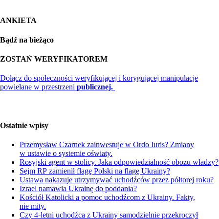
ANKIETA
Bądź na bieżąco
ZOSTAŃ WERYFIKATOREM
Dołącz do społeczności weryfikującej i korygującej manipulacje
powielane w przestrzeni
publicznej.
Ostatnie wpisy
Przemysław Czarnek zainwestuje w Ordo Iuris? Zmiany
w ustawie o systemie oświaty.
Rosyjski agent w stolicy. Jaka odpowiedzialność obozu władzy?
Sejm RP zamienił flagę Polski na flagę Ukrainy?
Ustawa nakazuje utrzymywać uchodźców przez półtorej roku?
Izrael namawia Ukrainę do poddania?
Kościół Katolicki a pomoc uchodźcom z Ukrainy. Fakty,
nie mity.
Czy 4-letni uchodźca z Ukrainy samodzielnie przekroczył