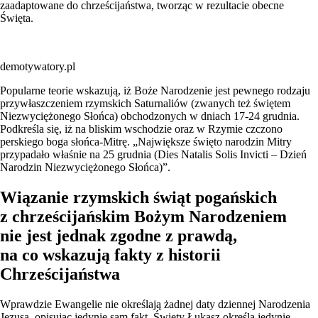
zaadaptowane do chrześcijaństwa, tworząc w rezultacie obecne
Święta.
demotywatory.pl
Popularne teorie wskazują, iż Boże Narodzenie jest pewnego rodzaju
przywłaszczeniem rzymskich Saturnaliów (zwanych też świętem
Niezwyciężonego Słońca) obchodzonych w dniach 17-24 grudnia.
Podkreśla się, iż na bliskim wschodzie oraz w Rzymie czczono
perskiego boga słońca-Mitrę. „Największe święto narodzin Mitry
przypadało właśnie na 25 grudnia (Dies Natalis Solis Invicti – Dzień
Narodzin Niezwyciężonego Słońca)”.
Wiązanie rzymskich świąt pogańskich
z chrześcijańskim Bożym Narodzeniem
nie jest jednak zgodne z prawdą,
na co wskazują fakty z historii
Chrześcijaństwa
Wprawdzie Ewangelie nie określają żadnej daty dziennej Narodzenia
Jezusa, opisując jedynie sam fakt. Święty Łukasz określa jedynie