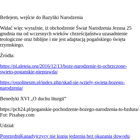
Betlejem, wejście do Bazyliki Narodzenia
Widać więc wyraźnie, iż obchodzenie Świat Narodzenia Jezusa 25
grudnia ma od wczesnych wieków chrześcijaństwa uzasadnienie
teologiczne oraz biblijne i nie jest adaptacją pogańskiego święta
rzymskiego.
Źródła:
https://pl.aleteia.org/2016/12/13/boze-narodzenie-to-ochrzczone-
swieto-poganskie-nieprawda/
https://ossolineum.pl/index.php/skad-sie-wziely-swieta-bozego-
narodzenia/
Benedykt XVI „O duchu liturgii”
https://pch24.pl/poganskie-pochodzenie-bozego-narodzenia-to-bzdura/
Fot: Pixabay.com
Udział:
Poprzedni
Kanadyjczycy nie kupią jedzenia bez okazania dowodu