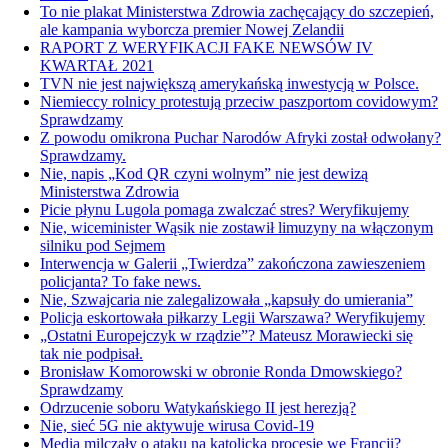
To nie plakat Ministerstwa Zdrowia zachęcający do szczepień,
ale kampania wyborcza premier Nowej Zelandii
RAPORT Z WERYFIKACJI FAKE NEWSÓW IV
KWARTAŁ 2021
TVN nie jest największą amerykańską inwestycją w Polsce.
Niemieccy rolnicy protestują przeciw paszportom covidowym?
Sprawdzamy
Z powodu omikrona Puchar Narodów Afryki został odwołany?
Sprawdzamy.
Nie, napis „Kod QR czyni wolnym” nie jest dewizą
Ministerstwa Zdrowia
Picie płynu Lugola pomaga zwalczać stres? Weryfikujemy
Nie, wiceminister Wąsik nie zostawił limuzyny na włączonym
silniku pod Sejmem
Interwencja w Galerii „Twierdza” zakończona zawieszeniem
policjanta? To fake news.
Nie, Szwajcaria nie zalegalizowała „kapsuły do umierania”
Policja eskortowała piłkarzy Legii Warszawa? Weryfikujemy
„Ostatni Europejczyk w rządzie”? Mateusz Morawiecki się
tak nie podpisał.
Bronisław Komorowski w obronie Ronda Dmowskiego?
Sprawdzamy
Odrzucenie soboru Watykańskiego II jest herezją?
Nie, sieć 5G nie aktywuje wirusa Covid-19
Media milczały o ataku na katolicką procesję we Francji?