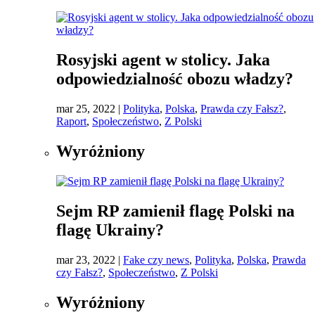
Rosyjski agent w stolicy. Jaka
odpowiedzialność obozu władzy?
mar 25, 2022
|
Polityka
,
Polska
,
Prawda czy Fałsz?
,
Raport
,
Społeczeństwo
,
Z Polski
Wyróżniony
Sejm RP zamienił flagę Polski na
flagę Ukrainy?
mar 23, 2022
|
Fake czy news
,
Polityka
,
Polska
,
Prawda
czy Fałsz?
,
Społeczeństwo
,
Z Polski
Wyróżniony