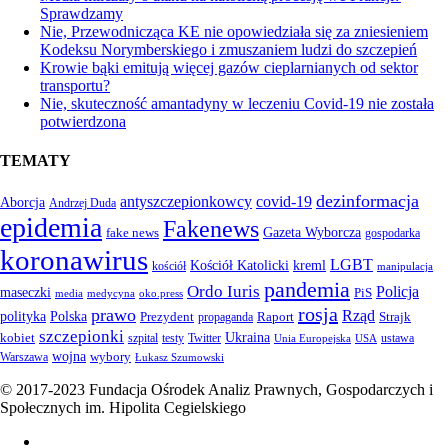
Sprawdzamy
Nie, Przewodnicząca KE nie opowiedziała się za zniesieniem
Kodeksu Norymberskiego i zmuszaniem ludzi do szczepień
Krowie bąki emitują więcej gazów cieplarnianych od sektor
transportu?
Nie, skuteczność amantadyny w leczeniu Covid-19 nie została
potwierdzona
TEMATY
dezinformacja
antyszczepionkowcy
covid-19
Aborcja
Andrzej Duda
epidemia
Fakenews
Gazeta Wyborcza
fake news
gospodarka
koronawirus
LGBT
kreml
Kościół Katolicki
kościół
manipulacja
pandemia
Ordo Iuris
Policja
maseczki
PiS
media
medycyna
oko.press
rosja
prawo
Rząd
Polska
polityka
Prezydent
Raport
Strajk
propaganda
szczepionki
Ukraina
kobiet
szpital
testy
Twitter
ustawa
Unia Europejska
USA
wojna
wybory
Warszawa
Łukasz Szumowski
© 2017-2023 Fundacja Ośrodek Analiz Prawnych, Gospodarczych i
Społecznych im. Hipolita Cegielskiego