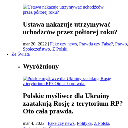
Ustawa nakazuje utrzymywać
uchodźców przez półtorej roku?
mar 20, 2022
|
Fake czy news
,
Prawda czy Fałsz?
,
Prawo
,
Społeczeństwo
,
Z Polski
Ze Świata
Wyróżniony
Polskie myśliwce dla Ukrainy
zaatakują Rosję z terytorium RP?
Oto cała prawda.
mar 4, 2022
|
Fake czy news
,
Polityka
,
Z Polski
,