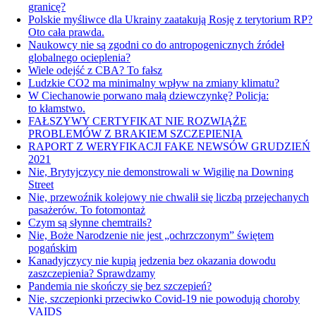
granicę?
Polskie myśliwce dla Ukrainy zaatakują Rosję z terytorium RP?
Oto cała prawda.
Naukowcy nie są zgodni co do antropogenicznych źródeł
globalnego ocieplenia?
Wiele odejść z CBA? To fałsz
Ludzkie CO2 ma minimalny wpływ na zmiany klimatu?
W Ciechanowie porwano małą dziewczynkę? Policja:
to kłamstwo.
FAŁSZYWY CERTYFIKAT NIE ROZWIĄŻE
PROBLEMÓW Z BRAKIEM SZCZEPIENIA
RAPORT Z WERYFIKACJI FAKE NEWSÓW GRUDZIEŃ
2021
Nie, Brytyjczycy nie demonstrowali w Wigilię na Downing
Street
Nie, przewoźnik kolejowy nie chwalił się liczbą przejechanych
pasażerów. To fotomontaż
Czym są słynne chemtrails?
Nie, Boże Narodzenie nie jest „ochrzczonym” świętem
pogańskim
Kanadyjczycy nie kupią jedzenia bez okazania dowodu
zaszczepienia? Sprawdzamy
Pandemia nie skończy się bez szczepień?
Nie, szczepionki przeciwko Covid-19 nie powodują choroby
VAIDS