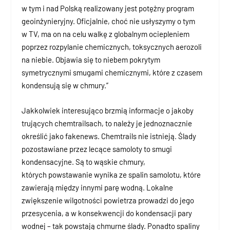
w tym i nad Polską realizowany jest potężny program
geoinżynieryjny. Oficjalnie, choć nie usłyszymy o tym
w TV, ma on na celu walkę z globalnym ociepleniem
poprzez rozpylanie chemicznych, toksycznych aerozoli
na niebie. Objawia się to niebem pokrytym
symetrycznymi smugami chemicznymi, które z czasem
kondensują się w chmury.”
Jakkolwiek interesująco brzmią informacje o jakoby
trujących chemtrailsach, to należy je jednoznacznie
określić jako fakenews. Chemtrails nie istnieją. Ślady
pozostawiane przez lecące samoloty to smugi
kondensacyjne. Są to wąskie chmury,
których powstawanie wynika ze spalin samolotu, które
zawierają między innymi parę wodną. Lokalne
zwiększenie wilgotności powietrza prowadzi do jego
przesycenia, a w konsekwencji do kondensacji pary
wodnej – tak powstają chmurne ślady. Ponadto spaliny