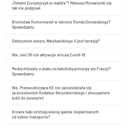
„Ostatni Europejczyk w rządzie”? Mateusz Morawiecki się
tak nie podpisał.
Bronisław Komorowski w obronie Ronda Dmowskiego?
Sprawdzamy
Odrzucenie soboru Watykańskiego II jest herezją?
Nie, sieć 5G nie aktywuje wirusa Covid-19
Media milczały o ataku na katolicką procesję we Francji?
Sprawdzamy
Nie, Przewodnicząca KE nie opowiedziała się
za zniesieniem Kodeksu Norymberskiego i zmuszaniem
ludzi do szczepień
Krowie bąki emitują więcej gazów cieplarnianych
od sektor transportu?