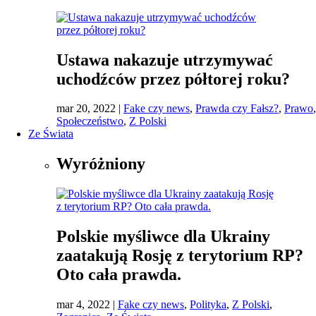
Ustawa nakazuje utrzymywać
uchodźców przez półtorej roku?
mar 20, 2022
|
Fake czy news
,
Prawda czy Fałsz?
,
Prawo
,
Społeczeństwo
,
Z Polski
Ze Świata
Wyróżniony
Polskie myśliwce dla Ukrainy
zaatakują Rosję z terytorium RP?
Oto cała prawda.
mar 4, 2022
|
Fake czy news
,
Polityka
,
Z Polski
,