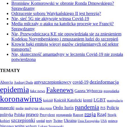
Bronisław Komorowski w obronie Ronda Dmowskiego?
Sprawdzamy
Odrzucenie soboru Watykańskiego II jest herezją?
Nie, sieć 5G nie aktywuje wirusa Covid-19
Media milczały o ataku na katolicką procesję we Francji?
Sprawdzamy
Nie, Przewodnicząca KE nie opowiedziała się za zniesieniem
Kodeksu Norymberskiego i zmuszaniem ludzi do szczepień
Krowie bąki emitują więcej gazów cieplarnianych od sektor
transportu?
Nie, skuteczność amantadyny w leczeniu Covid-19 nie została
potwierdzona
TEMATY
dezinformacja
antyszczepionkowcy
covid-19
Aborcja
Andrzej Duda
epidemia
Fakenews
Gazeta Wyborcza
fake news
gospodarka
koronawirus
LGBT
kreml
Kościół Katolicki
kościół
manipulacja
pandemia
Ordo Iuris
Policja
maseczki
PiS
media
medycyna
oko.press
rosja
prawo
Rząd
Polska
polityka
Prezydent
Raport
Strajk
propaganda
szczepionki
Ukraina
kobiet
szpital
testy
Twitter
ustawa
Unia Europejska
USA
wojna
wybory
Warszawa
Łukasz Szumowski