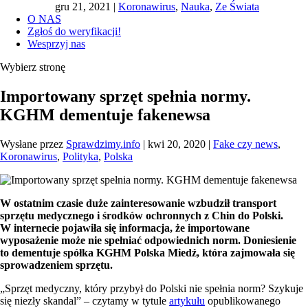
gru 21, 2021
|
Koronawirus
,
Nauka
,
Ze Świata
O NAS
Zgłoś do weryfikacji!
Wesprzyj nas
Wybierz stronę
Importowany sprzęt spełnia normy.
KGHM dementuje fakenewsa
Wysłane przez
Sprawdzimy.info
|
kwi 20, 2020
|
Fake czy news
,
Koronawirus
,
Polityka
,
Polska
W ostatnim czasie duże zainteresowanie wzbudził transport
sprzętu medycznego i środków ochronnych z Chin do Polski.
W internecie pojawiła się informacja, że importowane
wyposażenie może nie spełniać odpowiednich norm. Doniesienie
to dementuje spółka KGHM Polska Miedź, która zajmowała się
sprowadzeniem sprzętu.
„Sprzęt medyczny, który przybył do Polski nie spełnia norm? Szykuje
się niezły skandal” – czytamy w tytule
artykułu
opublikowanego