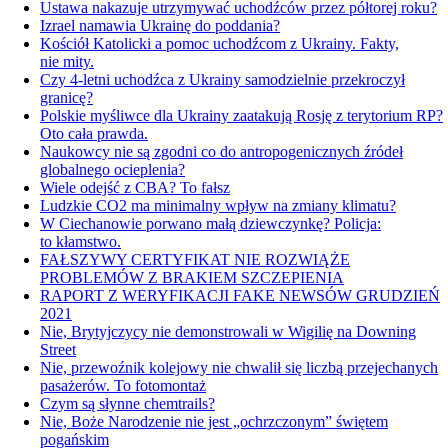
Ustawa nakazuje utrzymywać uchodźców przez półtorej roku?
Izrael namawia Ukrainę do poddania?
Kościół Katolicki a pomoc uchodźcom z Ukrainy. Fakty,
nie mity.
Czy 4-letni uchodźca z Ukrainy samodzielnie przekroczył
granicę?
Polskie myśliwce dla Ukrainy zaatakują Rosję z terytorium RP?
Oto cała prawda.
Naukowcy nie są zgodni co do antropogenicznych źródeł
globalnego ocieplenia?
Wiele odejść z CBA? To fałsz
Ludzkie CO2 ma minimalny wpływ na zmiany klimatu?
W Ciechanowie porwano małą dziewczynkę? Policja:
to kłamstwo.
FAŁSZYWY CERTYFIKAT NIE ROZWIĄŻE
PROBLEMÓW Z BRAKIEM SZCZEPIENIA
RAPORT Z WERYFIKACJI FAKE NEWSÓW GRUDZIEŃ
2021
Nie, Brytyjczycy nie demonstrowali w Wigilię na Downing
Street
Nie, przewoźnik kolejowy nie chwalił się liczbą przejechanych
pasażerów. To fotomontaż
Czym są słynne chemtrails?
Nie, Boże Narodzenie nie jest „ochrzczonym” świętem
pogańskim