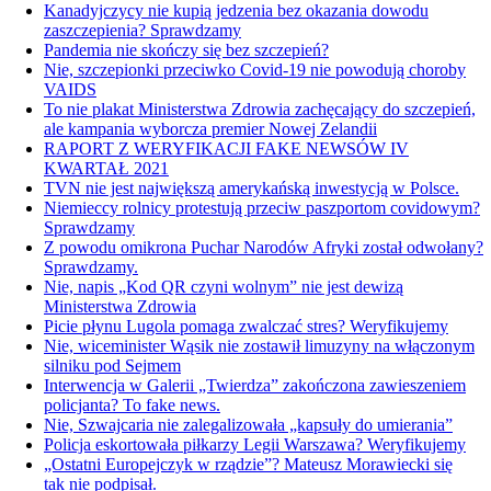
Kanadyjczycy nie kupią jedzenia bez okazania dowodu
zaszczepienia? Sprawdzamy
Pandemia nie skończy się bez szczepień?
Nie, szczepionki przeciwko Covid-19 nie powodują choroby
VAIDS
To nie plakat Ministerstwa Zdrowia zachęcający do szczepień,
ale kampania wyborcza premier Nowej Zelandii
RAPORT Z WERYFIKACJI FAKE NEWSÓW IV
KWARTAŁ 2021
TVN nie jest największą amerykańską inwestycją w Polsce.
Niemieccy rolnicy protestują przeciw paszportom covidowym?
Sprawdzamy
Z powodu omikrona Puchar Narodów Afryki został odwołany?
Sprawdzamy.
Nie, napis „Kod QR czyni wolnym” nie jest dewizą
Ministerstwa Zdrowia
Picie płynu Lugola pomaga zwalczać stres? Weryfikujemy
Nie, wiceminister Wąsik nie zostawił limuzyny na włączonym
silniku pod Sejmem
Interwencja w Galerii „Twierdza” zakończona zawieszeniem
policjanta? To fake news.
Nie, Szwajcaria nie zalegalizowała „kapsuły do umierania”
Policja eskortowała piłkarzy Legii Warszawa? Weryfikujemy
„Ostatni Europejczyk w rządzie”? Mateusz Morawiecki się
tak nie podpisał.