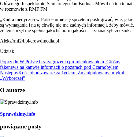
Głównego Inspektoratu Sanitarnego Jan Bodnar. Mówił na ten temat
w rozmowie z RMF FM.
„Kadra medyczna w Polsce umie się sprzętem posługiwać, wie, jakie
są wymagania i na tę chwilę nie ma żadnych informacji, żeby mówić,
że ten sprzęt nie spełnia jakichś norm jakości” – zaznaczył rzecznik.
Aleks/rmf24.pl/crowdmedia.pl
Udział:
Poprzedni
W Polsce bez zagrożenia promieniowaniem. Głośny
fakenews na kanwie informacji o pożarach pod Czarnobylem
Następny
Kościół od zawsze za życiem. Zmanipulowany artykuł
„Wyborczej”
O autorze
Sprawdzimy.info
powiązane posty