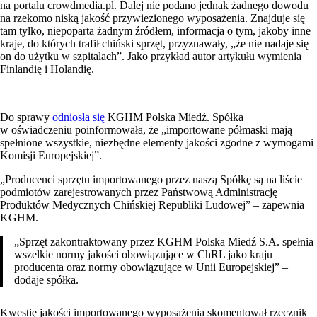
na portalu crowdmedia.pl. Dalej nie podano jednak żadnego dowodu
na rzekomo niską jakość przywiezionego wyposażenia. Znajduje się
tam tylko, niepoparta żadnym źródłem, informacja o tym, jakoby inne
kraje, do których trafił chiński sprzęt, przyznawały, „że nie nadaje się
on do użytku w szpitalach”. Jako przykład autor artykułu wymienia
Finlandię i Holandię.
Do sprawy
odniosła się
KGHM Polska Miedź. Spółka
w oświadczeniu poinformowała, że „importowane półmaski mają
spełnione wszystkie, niezbędne elementy jakości zgodne z wymogami
Komisji Europejskiej”.
„Producenci sprzętu importowanego przez naszą Spółkę są na liście
podmiotów zarejestrowanych przez Państwową Administrację
Produktów Medycznych Chińskiej Republiki Ludowej” – zapewnia
KGHM.
„Sprzęt zakontraktowany przez KGHM Polska Miedź S.A. spełnia
wszelkie normy jakości obowiązujące w ChRL jako kraju
producenta oraz normy obowiązujące w Unii Europejskiej” –
dodaje spółka.
Kwestię jakości importowanego wyposażenia skomentował rzecznik