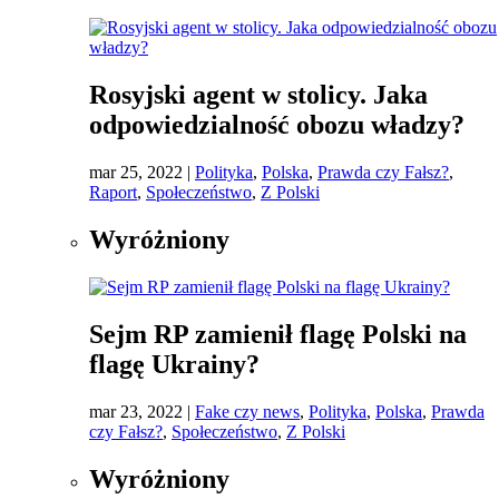
Rosyjski agent w stolicy. Jaka
odpowiedzialność obozu władzy?
mar 25, 2022
|
Polityka
,
Polska
,
Prawda czy Fałsz?
,
Raport
,
Społeczeństwo
,
Z Polski
Wyróżniony
Sejm RP zamienił flagę Polski na
flagę Ukrainy?
mar 23, 2022
|
Fake czy news
,
Polityka
,
Polska
,
Prawda
czy Fałsz?
,
Społeczeństwo
,
Z Polski
Wyróżniony