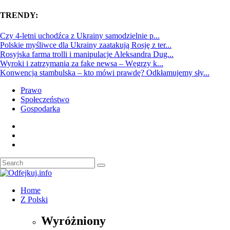
TRENDY:
Czy 4-letni uchodźca z Ukrainy samodzielnie p...
Polskie myśliwce dla Ukrainy zaatakują Rosję z ter...
Rosyjska farma trolli i manipulacje Aleksandra Dug...
Wyroki i zatrzymania za fake newsa – Węgrzy k...
Konwencja stambulska – kto mówi prawdę? Odkłamujemy sły...
Prawo
Społeczeństwo
Gospodarka
Home
Z Polski
Wyróżniony