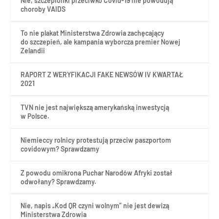
Nie, szczepionki przeciwko Covid-19 nie powodują
choroby VAIDS
To nie plakat Ministerstwa Zdrowia zachęcający
do szczepień, ale kampania wyborcza premier Nowej
Zelandii
RAPORT Z WERYFIKACJI FAKE NEWSÓW IV KWARTAŁ
2021
TVN nie jest największą amerykańską inwestycją
w Polsce.
Niemieccy rolnicy protestują przeciw paszportom
covidowym? Sprawdzamy
Z powodu omikrona Puchar Narodów Afryki został
odwołany? Sprawdzamy.
Nie, napis „Kod QR czyni wolnym” nie jest dewizą
Ministerstwa Zdrowia