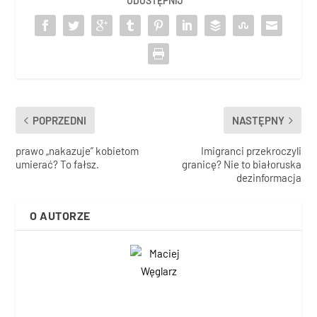
UDOSTĘPNIJ
POPRZEDNI
NASTĘPNY
prawo „nakazuje” kobietom
Imigranci przekroczyli
umierać? To fałsz.
granicę? Nie to białoruska
dezinformacja
O AUTORZE