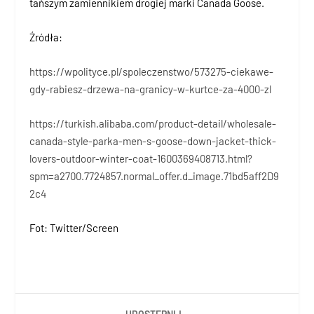
tańszym zamiennikiem drogiej marki Canada Goose.
Źródła:
https://wpolityce.pl/spoleczenstwo/573275-ciekawe-
gdy-rabiesz-drzewa-na-granicy-w-kurtce-za-4000-zl
https://turkish.alibaba.com/product-detail/wholesale-
canada-style-parka-men-s-goose-down-jacket-thick-
lovers-outdoor-winter-coat-1600369408713.html?
spm=a2700.7724857.normal_offer.d_image.71bd5aff2D9
2c4
Fot: Twitter/Screen