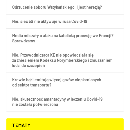
Odrzucenie soboru Watykańskiego II jest herezją?
Nie, sieć 5G nie aktywuje wirusa Covid-19
Media milczały o ataku na katolicką procesję we Francji?
Sprawdzamy
Nie, Przewodnicząca KE nie opowiedziała się
za zniesieniem Kodeksu Norymberskiego i zmuszaniem
ludzi do szczepień
Krowie bąki emitują więcej gazów cieplarnianych
od sektor transportu?
Nie, skuteczność amantadyny w leczeniu Covid-19
nie została potwierdzona
TEMATY