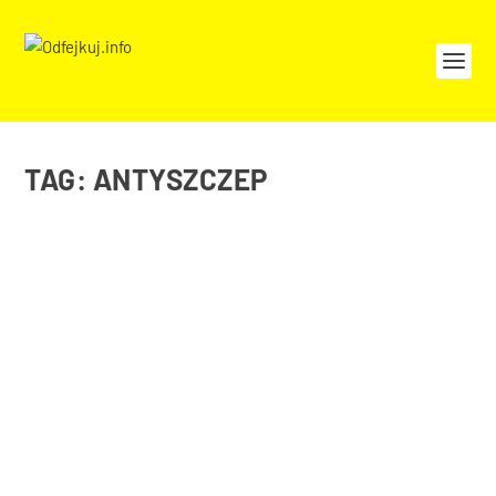
TAG:
ANTYSZCZEP
ZNIKAJĄCE IGŁY W TRAKCIE POKAZOWYCH
SZCZEPIEŃ? TO FAKENEWS
sty 12, 2021
|
Społeczeństwo
,
Ze Świata
Internet obiegły filmiki oraz zdjęcia z pierwszych,
hucznie organizowanych przy...
CZYTAJ WIĘCEJ