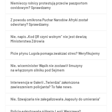
Niemieccy rolnicy protestują przeciw paszportom
covidowym? Sprawdzamy
Z powodu omikrona Puchar Narodów Afryki został
odwołany? Sprawdzamy.
Nie, napis „Kod QR czyni wolnym” nie jest dewizą
Ministerstwa Zdrowia
Picie płynu Lugola pomaga zwalczać stres? Weryfikujemy
Nie, wiceminister Wąsik nie zostawił limuzyny
na włączonym silniku pod Sejmem
Interwencja w Galerii „Twierdza” zakończona
zawieszeniem policjanta? To fake news.
Nie, Szwajcaria nie zalegalizowała „kapsuły do umierania”
Policja eskortowała piłkarzy Legii Warszawa?