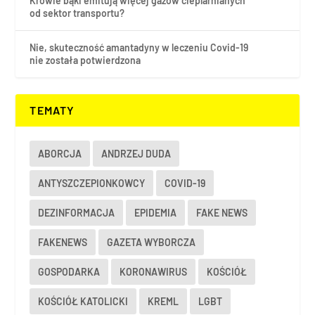
Krowie bąki emitują więcej gazów cieplarnianych
od sektor transportu?
Nie, skuteczność amantadyny w leczeniu Covid-19
nie została potwierdzona
TEMATY
ABORCJA
ANDRZEJ DUDA
ANTYSZCZEPIONKOWCY
COVID-19
DEZINFORMACJA
EPIDEMIA
FAKE NEWS
FAKENEWS
GAZETA WYBORCZA
GOSPODARKA
KORONAWIRUS
KOŚCIÓŁ
KOŚCIÓŁ KATOLICKI
KREML
LGBT