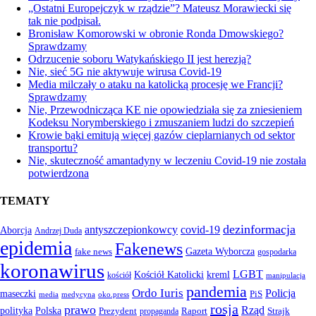
„Ostatni Europejczyk w rządzie”? Mateusz Morawiecki się
tak nie podpisał.
Bronisław Komorowski w obronie Ronda Dmowskiego?
Sprawdzamy
Odrzucenie soboru Watykańskiego II jest herezją?
Nie, sieć 5G nie aktywuje wirusa Covid-19
Media milczały o ataku na katolicką procesję we Francji?
Sprawdzamy
Nie, Przewodnicząca KE nie opowiedziała się za zniesieniem
Kodeksu Norymberskiego i zmuszaniem ludzi do szczepień
Krowie bąki emitują więcej gazów cieplarnianych od sektor
transportu?
Nie, skuteczność amantadyny w leczeniu Covid-19 nie została
potwierdzona
TEMATY
dezinformacja
antyszczepionkowcy
covid-19
Aborcja
Andrzej Duda
epidemia
Fakenews
Gazeta Wyborcza
fake news
gospodarka
koronawirus
LGBT
kreml
Kościół Katolicki
kościół
manipulacja
pandemia
Ordo Iuris
Policja
maseczki
PiS
media
medycyna
oko.press
rosja
prawo
Rząd
Polska
polityka
Prezydent
Raport
Strajk
propaganda