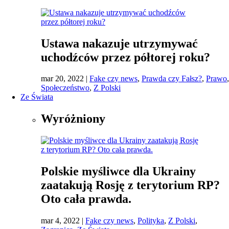
Ustawa nakazuje utrzymywać
uchodźców przez półtorej roku?
mar 20, 2022
|
Fake czy news
,
Prawda czy Fałsz?
,
Prawo
,
Społeczeństwo
,
Z Polski
Ze Świata
Wyróżniony
Polskie myśliwce dla Ukrainy
zaatakują Rosję z terytorium RP?
Oto cała prawda.
mar 4, 2022
|
Fake czy news
,
Polityka
,
Z Polski
,