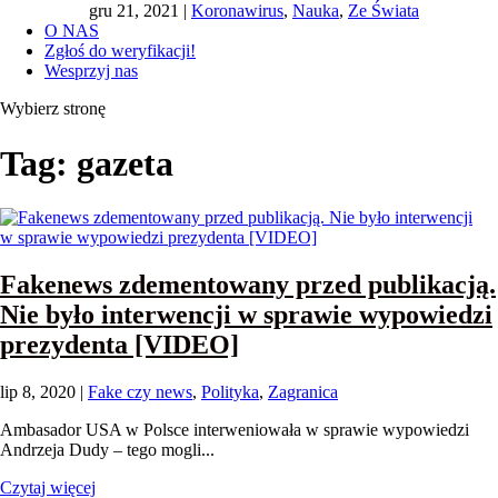
gru 21, 2021
|
Koronawirus
,
Nauka
,
Ze Świata
O NAS
Zgłoś do weryfikacji!
Wesprzyj nas
Wybierz stronę
Tag:
gazeta
Fakenews zdementowany przed publikacją.
Nie było interwencji w sprawie wypowiedzi
prezydenta [VIDEO]
lip 8, 2020
|
Fake czy news
,
Polityka
,
Zagranica
Ambasador USA w Polsce interweniowała w sprawie wypowiedzi
Andrzeja Dudy – tego mogli...
Czytaj więcej