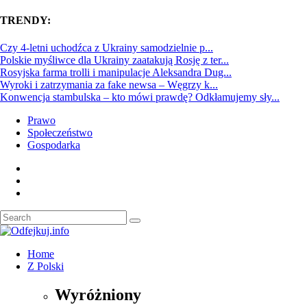
TRENDY:
Czy 4-letni uchodźca z Ukrainy samodzielnie p...
Polskie myśliwce dla Ukrainy zaatakują Rosję z ter...
Rosyjska farma trolli i manipulacje Aleksandra Dug...
Wyroki i zatrzymania za fake newsa – Węgrzy k...
Konwencja stambulska – kto mówi prawdę? Odkłamujemy sły...
Prawo
Społeczeństwo
Gospodarka
Home
Z Polski
Wyróżniony