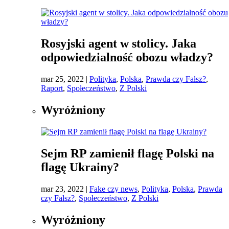
Rosyjski agent w stolicy. Jaka
odpowiedzialność obozu władzy?
mar 25, 2022
|
Polityka
,
Polska
,
Prawda czy Fałsz?
,
Raport
,
Społeczeństwo
,
Z Polski
Wyróżniony
Sejm RP zamienił flagę Polski na
flagę Ukrainy?
mar 23, 2022
|
Fake czy news
,
Polityka
,
Polska
,
Prawda
czy Fałsz?
,
Społeczeństwo
,
Z Polski
Wyróżniony