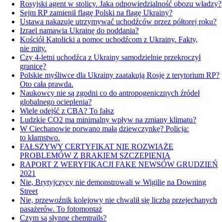
Rosyjski agent w stolicy. Jaka odpowiedzialność obozu władzy?
Sejm RP zamienił flagę Polski na flagę Ukrainy?
Ustawa nakazuje utrzymywać uchodźców przez półtorej roku?
Izrael namawia Ukrainę do poddania?
Kościół Katolicki a pomoc uchodźcom z Ukrainy. Fakty,
nie mity.
Czy 4-letni uchodźca z Ukrainy samodzielnie przekroczył
granicę?
Polskie myśliwce dla Ukrainy zaatakują Rosję z terytorium RP?
Oto cała prawda.
Naukowcy nie są zgodni co do antropogenicznych źródeł
globalnego ocieplenia?
Wiele odejść z CBA? To fałsz
Ludzkie CO2 ma minimalny wpływ na zmiany klimatu?
W Ciechanowie porwano małą dziewczynkę? Policja:
to kłamstwo.
FAŁSZYWY CERTYFIKAT NIE ROZWIĄŻE
PROBLEMÓW Z BRAKIEM SZCZEPIENIA
RAPORT Z WERYFIKACJI FAKE NEWSÓW GRUDZIEŃ
2021
Nie, Brytyjczycy nie demonstrowali w Wigilię na Downing
Street
Nie, przewoźnik kolejowy nie chwalił się liczbą przejechanych
pasażerów. To fotomontaż
Czym są słynne chemtrails?