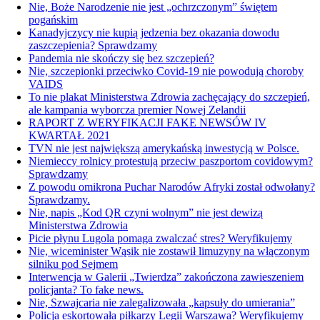
Nie, Boże Narodzenie nie jest „ochrzczonym” świętem
pogańskim
Kanadyjczycy nie kupią jedzenia bez okazania dowodu
zaszczepienia? Sprawdzamy
Pandemia nie skończy się bez szczepień?
Nie, szczepionki przeciwko Covid-19 nie powodują choroby
VAIDS
To nie plakat Ministerstwa Zdrowia zachęcający do szczepień,
ale kampania wyborcza premier Nowej Zelandii
RAPORT Z WERYFIKACJI FAKE NEWSÓW IV
KWARTAŁ 2021
TVN nie jest największą amerykańską inwestycją w Polsce.
Niemieccy rolnicy protestują przeciw paszportom covidowym?
Sprawdzamy
Z powodu omikrona Puchar Narodów Afryki został odwołany?
Sprawdzamy.
Nie, napis „Kod QR czyni wolnym” nie jest dewizą
Ministerstwa Zdrowia
Picie płynu Lugola pomaga zwalczać stres? Weryfikujemy
Nie, wiceminister Wąsik nie zostawił limuzyny na włączonym
silniku pod Sejmem
Interwencja w Galerii „Twierdza” zakończona zawieszeniem
policjanta? To fake news.
Nie, Szwajcaria nie zalegalizowała „kapsuły do umierania”
Policja eskortowała piłkarzy Legii Warszawa? Weryfikujemy