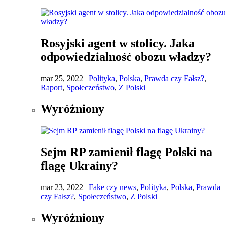
Rosyjski agent w stolicy. Jaka
odpowiedzialność obozu władzy?
mar 25, 2022
|
Polityka
,
Polska
,
Prawda czy Fałsz?
,
Raport
,
Społeczeństwo
,
Z Polski
Wyróżniony
Sejm RP zamienił flagę Polski na
flagę Ukrainy?
mar 23, 2022
|
Fake czy news
,
Polityka
,
Polska
,
Prawda
czy Fałsz?
,
Społeczeństwo
,
Z Polski
Wyróżniony