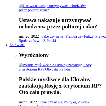
Ustawa nakazuje utrzymywać
uchodźców przez półtorej roku?
mar 20, 2022
|
Fake czy news
,
Prawda czy Fałsz?
,
Prawo
,
Społeczeństwo
,
Z Polski
Ze Świata
Wyróżniony
Polskie myśliwce dla Ukrainy
zaatakują Rosję z terytorium RP?
Oto cała prawda.
mar 4, 2022
|
Fake czy news
,
Polityka
,
Z Polski
,