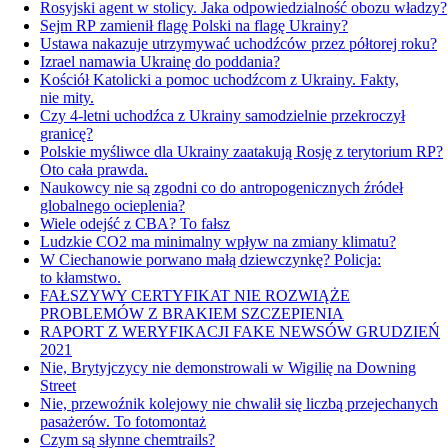
Rosyjski agent w stolicy. Jaka odpowiedzialność obozu władzy?
Sejm RP zamienił flagę Polski na flagę Ukrainy?
Ustawa nakazuje utrzymywać uchodźców przez półtorej roku?
Izrael namawia Ukrainę do poddania?
Kościół Katolicki a pomoc uchodźcom z Ukrainy. Fakty,
nie mity.
Czy 4-letni uchodźca z Ukrainy samodzielnie przekroczył
granicę?
Polskie myśliwce dla Ukrainy zaatakują Rosję z terytorium RP?
Oto cała prawda.
Naukowcy nie są zgodni co do antropogenicznych źródeł
globalnego ocieplenia?
Wiele odejść z CBA? To fałsz
Ludzkie CO2 ma minimalny wpływ na zmiany klimatu?
W Ciechanowie porwano małą dziewczynkę? Policja:
to kłamstwo.
FAŁSZYWY CERTYFIKAT NIE ROZWIĄŻE
PROBLEMÓW Z BRAKIEM SZCZEPIENIA
RAPORT Z WERYFIKACJI FAKE NEWSÓW GRUDZIEŃ
2021
Nie, Brytyjczycy nie demonstrowali w Wigilię na Downing
Street
Nie, przewoźnik kolejowy nie chwalił się liczbą przejechanych
pasażerów. To fotomontaż
Czym są słynne chemtrails?