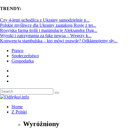
TRENDY:
Czy 4-letni uchodźca z Ukrainy samodzielnie p...
Polskie myśliwce dla Ukrainy zaatakują Rosję z ter...
Rosyjska farma trolli i manipulacje Aleksandra Dug...
Wyroki i zatrzymania za fake newsa – Węgrzy k...
Konwencja stambulska – kto mówi prawdę? Odkłamujemy sły...
Prawo
Społeczeństwo
Gospodarka
Home
Z Polski
Wyróżniony