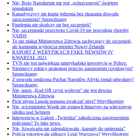
Nie, Boże Narodzenie nie jest „ochrzczonym” świętem
pogańskim
Kanadyjczycy nie kupią jedzenia bez okazania dowodu
zaszczepienia? Sprawdzamy
Pandemia nie skończy się bez szczepień?
Nie, szczepionki przeciwko Covid-19 nie powodują choroby
VAIDS
To nie plakat Ministerstwa Zdrowia zachęcający do szczepień,
ale kampania wyborcza premier Nowej Zelandii
RAPORT Z WERYFIKACJI FAKE NEWSÓW IV
KWARTAŁ 2021
TVN nie jest największą amerykańską inwestycją w Polsce.
Niemieccy rolnicy protestują przeciw paszportom covidowym?
Sprawdzamy
Z powodu omikrona Puchar Narodów Afryki został odwołany?
Sprawdzamy.
Nie, napis „Kod QR czyni wolnym” nie jest dewizą
Ministerstwa Zdrowia
Picie płynu Lugola pomaga zwalczać stres? Weryfikujemy
Nie, wiceminister Wąsik nie zostawił limuzyny na włączonym
silniku pod Sejmem
Interwencja w Galerii „Twierdza” zakończona zawieszeniem
policjanta? To fake news.
Nie, Szwajcaria nie zalegalizowała „kapsuły do umierania”
Policja eskortowała piłkarzy Legii Warszawa? Weryfikujemy