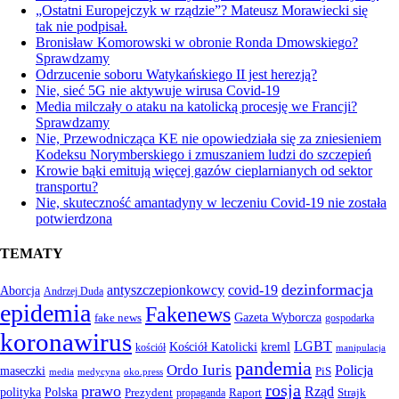
„Ostatni Europejczyk w rządzie”? Mateusz Morawiecki się
tak nie podpisał.
Bronisław Komorowski w obronie Ronda Dmowskiego?
Sprawdzamy
Odrzucenie soboru Watykańskiego II jest herezją?
Nie, sieć 5G nie aktywuje wirusa Covid-19
Media milczały o ataku na katolicką procesję we Francji?
Sprawdzamy
Nie, Przewodnicząca KE nie opowiedziała się za zniesieniem
Kodeksu Norymberskiego i zmuszaniem ludzi do szczepień
Krowie bąki emitują więcej gazów cieplarnianych od sektor
transportu?
Nie, skuteczność amantadyny w leczeniu Covid-19 nie została
potwierdzona
TEMATY
dezinformacja
antyszczepionkowcy
covid-19
Aborcja
Andrzej Duda
epidemia
Fakenews
Gazeta Wyborcza
fake news
gospodarka
koronawirus
LGBT
kreml
Kościół Katolicki
kościół
manipulacja
pandemia
Ordo Iuris
Policja
maseczki
PiS
media
medycyna
oko.press
rosja
prawo
Rząd
Polska
polityka
Prezydent
Raport
Strajk
propaganda