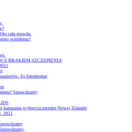
y.
cę?
 Oto cała prawda.
nego ocieplenia?
wo.
 Z BRAKIEM SZCZEPIENIA
021
et
 pasażerów. To fotomontaż
im
epienia? Sprawdzamy
VAIDS
ale kampania wyborcza premier Nowej Zelandii
 2021
 Sprawdzamy
 Sprawdzamy.