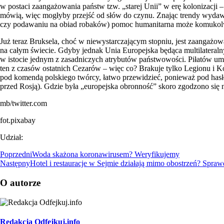
w postaci zaangażowania państw tzw. „starej Unii” w erę kolonizacji 
mówią, więc mogłyby przejść od słów do czynu. Znając trendy wydawa
czy podawaniu na obiad robaków) pomoc humanitarna może komukolwiek 
Już teraz Bruksela, choć w niewystarczającym stopniu, jest zaangaż
na całym świecie. Gdyby jednak Unia Europejska będąca multilateraln
w istocie jednym z zasadniczych atrybutów państwowości. Piłatów um
ten z czasów ostatnich Cezarów – więc co? Brakuje tylko Legionu i K
pod komendą polskiego twórcy, łatwo przewidzieć, ponieważ pod hasłe
przed Rosją). Gdzie była „europejska obronność” skoro zgodzono się 
mb/twitter.com
fot.pixabay
Udział:
Poprzedni
Woda skażona koronawirusem? Weryfikujemy
Następny
Hotel i restauracje w Sejmie działają mimo obostrzeń? Spra
O autorze
Redakcja Odfejkuj.info