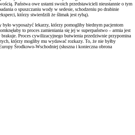
wością. Państwa owe ustami swoich przedstawicieli nieustannie o tym
adania o spuszczaniu wody w sedesie, schodzeniu po drabinie
rci, którzy stwierdzili że ślimak jest rybą).
by było wyposażyć lekarzy, którzy pomogliby biednym pacjentom
knęłaby to proces zamieniania się jej w superpaństwo – armia jest
 brakuje. Proces cywilizacyjnego butwienia przedziwnie przypomina
 tych, którzy mogliby mu wydawać rozkazy. To, że nie byłby
ty Europy Środkowo-Wschodniej (słuszna i konieczna obrona