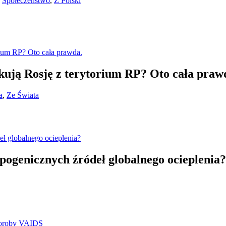
,
Społeczeństwo
,
Z Polski
kują Rosję z terytorium RP? Oto cała praw
a
,
Ze Świata
pogenicznych źródeł globalnego ocieplenia?