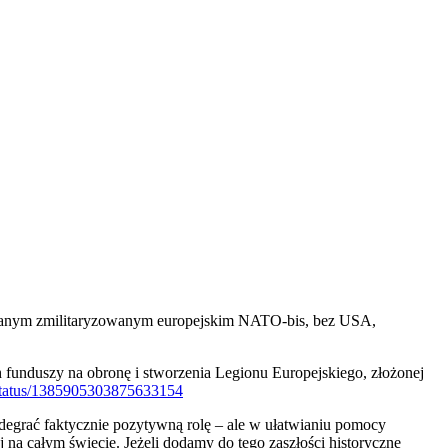
owanym zmilitaryzowanym europejskim NATO-bis, bez USA,
h funduszy na obronę i stworzenia Legionu Europejskiego, złożonej
k/status/1385905303875633154
egrać faktycznie pozytywną rolę – ale w ułatwianiu pomocy
 całym świecie. Jeżeli dodamy do tego zaszłości historyczne