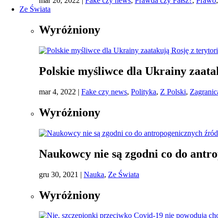
mar 20, 2022
|
Fake czy news
,
Prawda czy Fałsz?
,
Prawo
Ze Świata
Wyróżniony
Polskie myśliwce dla Ukrainy zaata
mar 4, 2022
|
Fake czy news
,
Polityka
,
Z Polski
,
Zagranic
Wyróżniony
Naukowcy nie są zgodni co do antro
gru 30, 2021
|
Nauka
,
Ze Świata
Wyróżniony