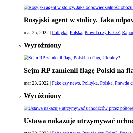
Rosyjski agent w stolicy. Jaka odp
mar 25, 2022
|
Polityka
,
Polska
,
Prawda czy Fałsz?
,
Rapor
Wyróżniony
Sejm RP zamienił flagę Polski na f
mar 23, 2022
|
Fake czy news
,
Polityka
,
Polska
,
Prawda c
Wyróżniony
Ustawa nakazuje utrzymywać uchod