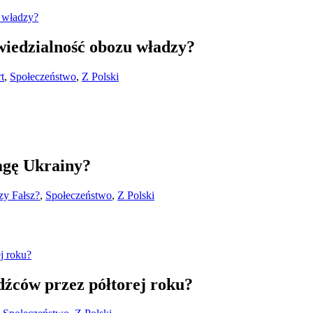
owiedzialność obozu władzy?
t
,
Społeczeństwo
,
Z Polski
lagę Ukrainy?
zy Fałsz?
,
Społeczeństwo
,
Z Polski
źców przez półtorej roku?