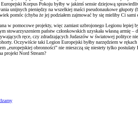
– Europejski Korpus Pokoju byłby w jakimś sensie dziejową sprawiedli
nia unijnych pieniędzy na wszelkiej maści pseudonaukowe głupoty (b
pomóc (chyba że jej podziałem zajmować by się mieliby Ci sami ekspe
owana w pomocowe projekty, więc zamiast uzbrojonego Legionu lepiej 
ym stowarzyszeniem państw członkowskich uzyskała własną armię – dom
ywających ręce, czy zdradzających Judaszów w światowej polityce nie
ohorty. Oczywiście taki Legion Europejski byłby narzędziem w rękach
m „europejskiej obronności” nie mieszczą się niestety tylko postula
na projekt Nord Stream?
wdzamy