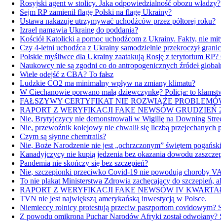
Rosyjski agent w stolicy. Jaka odpowiedzialność obozu władzy?
Sejm RP zamienił flagę Polski na flagę Ukrainy?
Ustawa nakazuje utrzymywać uchodźców przez półtorej roku?
Izrael namawia Ukrainę do poddania?
Kościół Katolicki a pomoc uchodźcom z Ukrainy. Fakty, nie mit
Czy 4-letni uchodźca z Ukrainy samodzielnie przekroczył grani
Polskie myśliwce dla Ukrainy zaatakują Rosję z terytorium RP?
Naukowcy nie są zgodni co do antropogenicznych źródeł global
Wiele odejść z CBA? To fałsz
Ludzkie CO2 ma minimalny wpływ na zmiany klimatu?
W Ciechanowie porwano małą dziewczynkę? Policja: to kłamst
FAŁSZYWY CERTYFIKAT NIE ROZWIĄŻE PROBLEMÓW
RAPORT Z WERYFIKACJI FAKE NEWSÓW GRUDZIEŃ 2
Nie, Brytyjczycy nie demonstrowali w Wigilię na Downing Stre
Nie, przewoźnik kolejowy nie chwalił się liczbą przejechanych
Czym są słynne chemtrails?
Nie, Boże Narodzenie nie jest „ochrzczonym” świętem pogańsk
Kanadyjczycy nie kupią jedzenia bez okazania dowodu zaszcz
Pandemia nie skończy się bez szczepień?
Nie, szczepionki przeciwko Covid-19 nie powodują choroby 
To nie plakat Ministerstwa Zdrowia zachęcający do szczepień, 
RAPORT Z WERYFIKACJI FAKE NEWSÓW IV KWARTAŁ
TVN nie jest największą amerykańską inwestycją w Polsce.
Niemieccy rolnicy protestują przeciw paszportom covidowym?
Z powodu omikrona Puchar Narodów Afryki został odwołany?