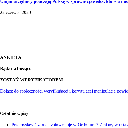
Unijni urzędnicy pouczają Polskę w sprawie zjawiska, które u nas
22 czerwca 2020
ANKIETA
Bądź na bieżąco
ZOSTAŃ WERYFIKATOREM
Dołącz do społeczności weryfikującej i korygującej manipulacje powie
Ostatnie wpisy
Przemysław Czarnek zainwestuje w Ordo Iuris? Zmiany w ustaw