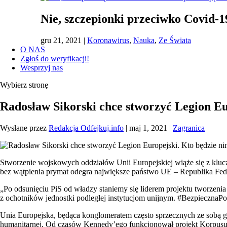
Nie, szczepionki przeciwko Covid-
gru 21, 2021
|
Koronawirus
,
Nauka
,
Ze Świata
O NAS
Zgłoś do weryfikacji!
Wesprzyj nas
Wybierz stronę
Radosław Sikorski chce stworzyć Legion Eu
Wysłane przez
Redakcja Odfejkuj.info
|
maj 1, 2021
|
Zagranica
Stworzenie wojskowych oddziałów Unii Europejskiej wiąże się z k
bez wątpienia prymat odegra największe państwo UE – Republika Fed
„Po odsunięciu PiS od władzy staniemy się liderem projektu tworzeni
z ochotników jednostki podległej instytucjom unijnym. #BezpiecznaPo
Unia Europejska, będąca konglomeratem często sprzecznych ze sobą 
humanitarnej. Od czasów Kennedy’ego funkcjonował projekt Korpusu 