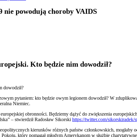
19 nie powodują choroby VAIDS
ropejski. Kto będzie nim dowodził?
luczowym pytaniem: kto będzie owym legionem dowodził? W zduplik
eralna Niemiec.
a europejskiej obronności. Będziemy dążyć do zwiększenia europejskic
lska” – stwierdził Radosław Sikorski
https://twitter.com/sikorskirade
geopolitycznych kierunków różnych państw członkowskich, mogłaby od
Pokoju, który pomagał młodym Amerykanom w służbie charytatywnej na