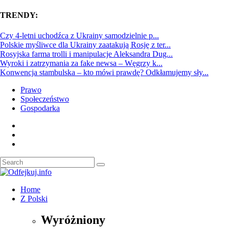
TRENDY:
Czy 4-letni uchodźca z Ukrainy samodzielnie p...
Polskie myśliwce dla Ukrainy zaatakują Rosję z ter...
Rosyjska farma trolli i manipulacje Aleksandra Dug...
Wyroki i zatrzymania za fake newsa – Węgrzy k...
Konwencja stambulska – kto mówi prawdę? Odkłamujemy sły...
Prawo
Społeczeństwo
Gospodarka
Home
Z Polski
Wyróżniony