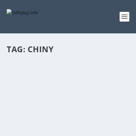
TAG:
CHINY
CHIŃCZYCY NIE ZBOMBARDOWALI
AMERYKAŃSKIEJ BAZY NA PACYFIKU. FAKE-
FILM KRĄŻY W SIECI
wrz 23, 2020
|
Prawda czy Fałsz?
,
Ze Świata
Chińskie wojsko opublikowało propagandowy materiał
video, który miał przedstawiać fikcyjny...
CZYTAJ WIĘCEJ