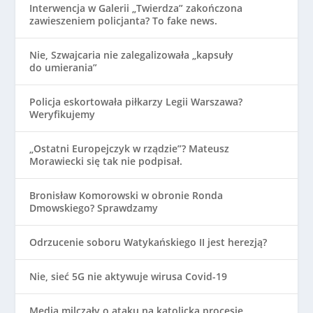
Interwencja w Galerii „Twierdza” zakończona
zawieszeniem policjanta? To fake news.
Nie, Szwajcaria nie zalegalizowała „kapsuły
do umierania”
Policja eskortowała piłkarzy Legii Warszawa?
Weryfikujemy
„Ostatni Europejczyk w rządzie”? Mateusz
Morawiecki się tak nie podpisał.
Bronisław Komorowski w obronie Ronda
Dmowskiego? Sprawdzamy
Odrzucenie soboru Watykańskiego II jest herezją?
Nie, sieć 5G nie aktywuje wirusa Covid-19
Media milczały o ataku na katolicką procesję