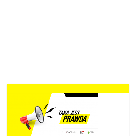
REKOMPENSATA ZA KORONAWIRUSA MAŁO
PRAWDOPODOBNA. BRYTYJSKI THINK TANK
CHCE TRYLIONÓW DOLARÓW OD CHIN
kwi 16, 2020
|
Fake czy news
,
Koronawirus
,
Prawo
,
Zagranica
Prestiżowy brytyjski think tank wyliczył, że Chiny
powinny zapłacić światu 6,5 tryliona...
CZYTAJ WIĘCEJ