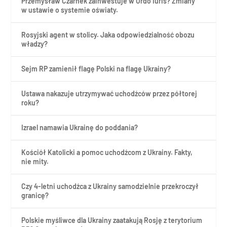
Przemysław Czarnek zainwestuje w Ordo Iuris? Zmiany
w ustawie o systemie oświaty.
Rosyjski agent w stolicy. Jaka odpowiedzialność obozu
władzy?
Sejm RP zamienił flagę Polski na flagę Ukrainy?
Ustawa nakazuje utrzymywać uchodźców przez półtorej
roku?
Izrael namawia Ukrainę do poddania?
Kościół Katolicki a pomoc uchodźcom z Ukrainy. Fakty,
nie mity.
Czy 4-letni uchodźca z Ukrainy samodzielnie przekroczył
granicę?
Polskie myśliwce dla Ukrainy zaatakują Rosję z terytorium