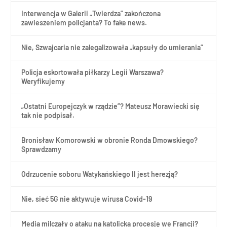
Interwencja w Galerii „Twierdza” zakończona
zawieszeniem policjanta? To fake news.
Nie, Szwajcaria nie zalegalizowała „kapsuły do umierania”
Policja eskortowała piłkarzy Legii Warszawa?
Weryfikujemy
„Ostatni Europejczyk w rządzie”? Mateusz Morawiecki się
tak nie podpisał.
Bronisław Komorowski w obronie Ronda Dmowskiego?
Sprawdzamy
Odrzucenie soboru Watykańskiego II jest herezją?
Nie, sieć 5G nie aktywuje wirusa Covid-19
Media milczały o ataku na katolicką procesję we Francji?