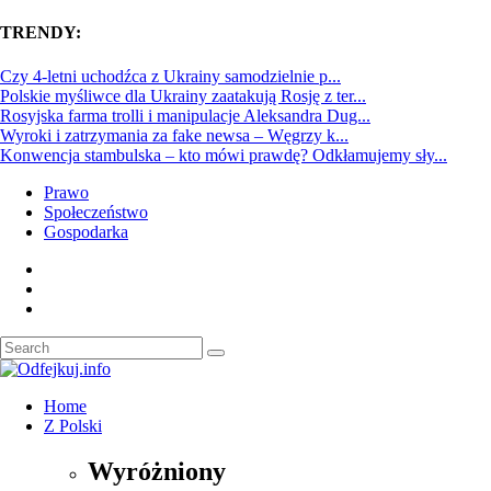
TRENDY:
Czy 4-letni uchodźca z Ukrainy samodzielnie p...
Polskie myśliwce dla Ukrainy zaatakują Rosję z ter...
Rosyjska farma trolli i manipulacje Aleksandra Dug...
Wyroki i zatrzymania za fake newsa – Węgrzy k...
Konwencja stambulska – kto mówi prawdę? Odkłamujemy sły...
Prawo
Społeczeństwo
Gospodarka
Home
Z Polski
Wyróżniony