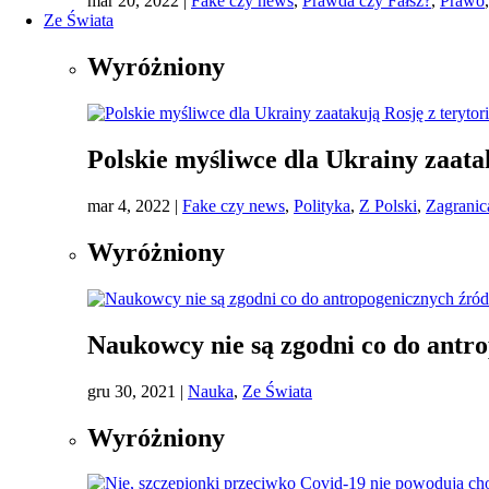
mar 20, 2022
|
Fake czy news
,
Prawda czy Fałsz?
,
Prawo
Ze Świata
Wyróżniony
Polskie myśliwce dla Ukrainy zaata
mar 4, 2022
|
Fake czy news
,
Polityka
,
Z Polski
,
Zagranic
Wyróżniony
Naukowcy nie są zgodni co do antro
gru 30, 2021
|
Nauka
,
Ze Świata
Wyróżniony