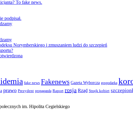
icjanta? To fake news.
e podpisał.
wdzamy
wdzamy
Kodeksu Norymberskiego i zmuszaniem ludzi do szczepień
sportu?
potwierdzona
kor
pidemia
Fakenews
Gazeta Wyborcza
fake news
gospodarka
rosja
prawo
szczepion
Rząd
ka
Prezydent
Raport
Strajk kobiet
propaganda
ołecznych im. Hipolita Cegielskiego