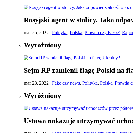
Rosyjski agent w stolicy. Jaka odp
mar 25, 2022
|
Polityka
,
Polska
,
Prawda czy Fałsz?
,
Rapor
Wyróżniony
Sejm RP zamienił flagę Polski na f
mar 23, 2022
|
Fake czy news
,
Polityka
,
Polska
,
Prawda c
Wyróżniony
Ustawa nakazuje utrzymywać uchod