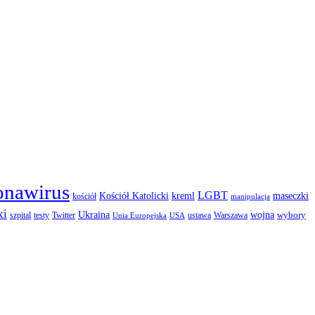
onawirus
LGBT
kreml
maseczki
Kościół Katolicki
kościół
manipulacja
ki
Ukraina
wojna
wybory
szpital
testy
Twitter
ustawa
Warszawa
Unia Europejska
USA