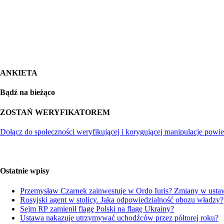
ANKIETA
Bądź na bieżąco
ZOSTAŃ WERYFIKATOREM
Dołącz do społeczności weryfikującej i korygującej manipulacje powie
Ostatnie wpisy
Przemysław Czarnek zainwestuje w Ordo Iuris? Zmiany w ustaw
Rosyjski agent w stolicy. Jaka odpowiedzialność obozu władzy?
Sejm RP zamienił flagę Polski na flagę Ukrainy?
Ustawa nakazuje utrzymywać uchodźców przez półtorej roku?