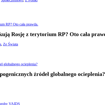
,
Społeczeństwo
,
Z Polski
kują Rosję z terytorium RP? Oto cała praw
a
,
Ze Świata
pogenicznych źródeł globalnego ocieplenia?