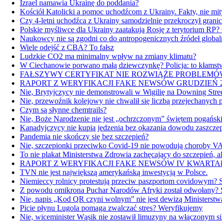
Izrael namawia Ukrainę do poddania?
Kościół Katolicki a pomoc uchodźcom z Ukrainy. Fakty, nie mit
Czy 4-letni uchodźca z Ukrainy samodzielnie przekroczył grani
Polskie myśliwce dla Ukrainy zaatakują Rosję z terytorium RP?
Naukowcy nie są zgodni co do antropogenicznych źródeł global
Wiele odejść z CBA? To fałsz
Ludzkie CO2 ma minimalny wpływ na zmiany klimatu?
W Ciechanowie porwano małą dziewczynkę? Policja: to kłamst
FAŁSZYWY CERTYFIKAT NIE ROZWIĄŻE PROBLEMÓW
RAPORT Z WERYFIKACJI FAKE NEWSÓW GRUDZIEŃ 2
Nie, Brytyjczycy nie demonstrowali w Wigilię na Downing Stre
Nie, przewoźnik kolejowy nie chwalił się liczbą przejechanych
Czym są słynne chemtrails?
Nie, Boże Narodzenie nie jest „ochrzczonym” świętem pogańsk
Kanadyjczycy nie kupią jedzenia bez okazania dowodu zaszcz
Pandemia nie skończy się bez szczepień?
Nie, szczepionki przeciwko Covid-19 nie powodują choroby 
To nie plakat Ministerstwa Zdrowia zachęcający do szczepień, 
RAPORT Z WERYFIKACJI FAKE NEWSÓW IV KWARTAŁ
TVN nie jest największą amerykańską inwestycją w Polsce.
Niemieccy rolnicy protestują przeciw paszportom covidowym?
Z powodu omikrona Puchar Narodów Afryki został odwołany?
Nie, napis „Kod QR czyni wolnym” nie jest dewizą Ministerst
Picie płynu Lugola pomaga zwalczać stres? Weryfikujemy
Nie, wiceminister Wąsik nie zostawił limuzyny na włączonym s