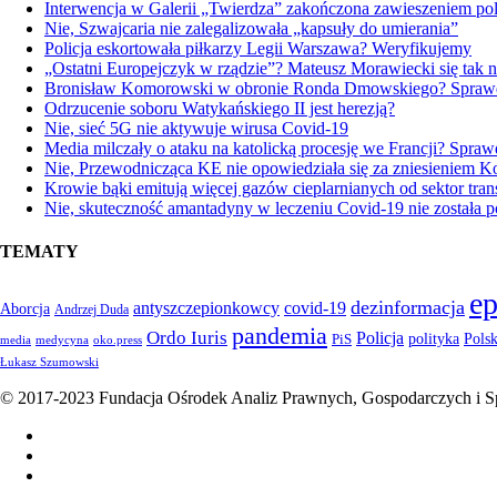
Interwencja w Galerii „Twierdza” zakończona zawieszeniem pol
Nie, Szwajcaria nie zalegalizowała „kapsuły do umierania”
Policja eskortowała piłkarzy Legii Warszawa? Weryfikujemy
„Ostatni Europejczyk w rządzie”? Mateusz Morawiecki się tak ni
Bronisław Komorowski w obronie Ronda Dmowskiego? Spra
Odrzucenie soboru Watykańskiego II jest herezją?
Nie, sieć 5G nie aktywuje wirusa Covid-19
Media milczały o ataku na katolicką procesję we Francji? Spra
Nie, Przewodnicząca KE nie opowiedziała się za zniesieniem 
Krowie bąki emitują więcej gazów cieplarnianych od sektor tran
Nie, skuteczność amantadyny w leczeniu Covid-19 nie została 
TEMATY
e
dezinformacja
antyszczepionkowcy
covid-19
Aborcja
Andrzej Duda
pandemia
Ordo Iuris
Policja
Pols
PiS
polityka
media
medycyna
oko.press
Łukasz Szumowski
© 2017-2023 Fundacja Ośrodek Analiz Prawnych, Gospodarczych i Sp