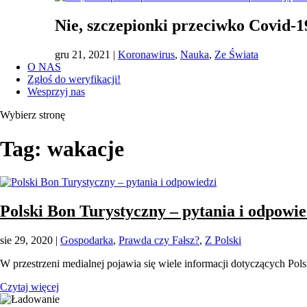
Nie, szczepionki przeciwko Covid-
gru 21, 2021
|
Koronawirus
,
Nauka
,
Ze Świata
O NAS
Zgłoś do weryfikacji!
Wesprzyj nas
Wybierz stronę
Tag:
wakacje
Polski Bon Turystyczny – pytania i odpowie
sie 29, 2020
|
Gospodarka
,
Prawda czy Fałsz?
,
Z Polski
W przestrzeni medialnej pojawia się wiele informacji dotyczących Pol
Czytaj więcej