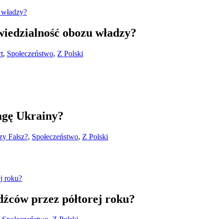
owiedzialność obozu władzy?
t
,
Społeczeństwo
,
Z Polski
lagę Ukrainy?
zy Fałsz?
,
Społeczeństwo
,
Z Polski
źców przez półtorej roku?