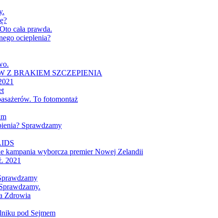
y.
cę?
 Oto cała prawda.
nego ocieplenia?
wo.
 Z BRAKIEM SZCZEPIENIA
021
et
 pasażerów. To fotomontaż
im
epienia? Sprawdzamy
VAIDS
ale kampania wyborcza premier Nowej Zelandii
 2021
 Sprawdzamy
 Sprawdzamy.
wa Zdrowia
ilniku pod Sejmem