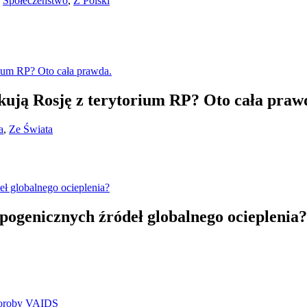
,
Społeczeństwo
,
Z Polski
kują Rosję z terytorium RP? Oto cała praw
a
,
Ze Świata
pogenicznych źródeł globalnego ocieplenia?