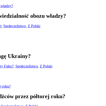
owiedzialność obozu władzy?
t
,
Społeczeństwo
,
Z Polski
lagę Ukrainy?
zy Fałsz?
,
Społeczeństwo
,
Z Polski
źców przez półtorej roku?