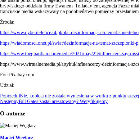
Jak ustalił portal onet.pl, agencja Fazze, należy do zarejestrowanej 
brytyjskiego oddziału firmy Ewanem Tolladay’em, agencja Fazze miała 
francuskie media wskazywały na podobieństwo pomiędzy przesłaniem a
Źródła:
https://www.cyberdefence24.pl/bbc-dezinformacja-na-temat-smiertelno
https://wiadomosci.onet.pl/swiat/dezinformacja-na-temat-szczepionki
https://www.theguardian.com/media/2021/may/25/influencers-say-russi
https://www.wirtualnemedia.pl/artykul/influencerzy-dezinformacja-szc
Fot: Pixabay.com
Udział:
Poprzedni
Nie, kobieta nie została wyniesiona w worku z punktu szcz
Następny
Bill Gates został aresztowany? Weryfikujemy
O autorze
Maciej Węglarz