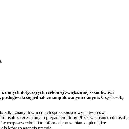
a
ch, danych dotyczących rzekomej zwiększonej szkodliwości
gu, posługiwała się jednak zmanipulowanymi danymi. Część osób,
tą do kilku znanych w mediach społecznościowych twórców-
śród osób zaszczepionych preparatem firmy Pfizer w stosunku do osób,
 by rozpowszechniali te informacje w zamian za pieniądze.
 dla którego agencja pracuje.