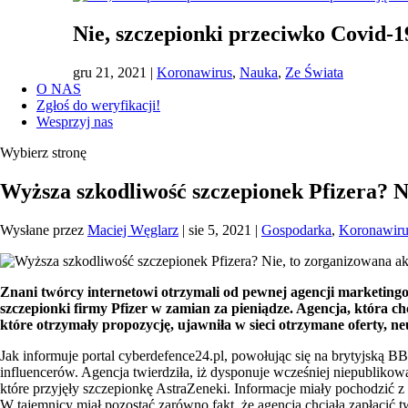
Nie, szczepionki przeciwko Covid-
gru 21, 2021
|
Koronawirus
,
Nauka
,
Ze Świata
O NAS
Zgłoś do weryfikacji!
Wesprzyj nas
Wybierz stronę
Wyższa szkodliwość szczepionek Pfizera? N
Wysłane przez
Maciej Węglarz
|
sie 5, 2021
|
Gospodarka
,
Koronawiru
Znani twórcy internetowi otrzymali od pewnej agencji marketing
szczepionki firmy Pfizer w zamian za pieniądze. Agencja, która 
które otrzymały propozycję, ujawniła w sieci otrzymane oferty, 
Jak informuje portal cyberdefence24.pl, powołując się na brytyjską 
influencerów. Agencja twierdziła, iż dysponuje wcześniej niepubliko
które przyjęły szczepionkę AstraZeneki. Informacje miały pochodzić 
W tajemnicy miał pozostać zarówno fakt, że agencja chciała zapłacić t