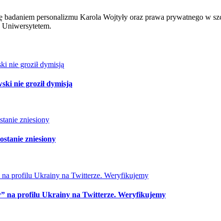
e się badaniem personalizmu Karola Wojtyły oraz prawa prywatnego w 
z Uniwersytetem.
ki nie groził dymisją
ostanie zniesiony
y” na profilu Ukrainy na Twitterze. Weryfikujemy