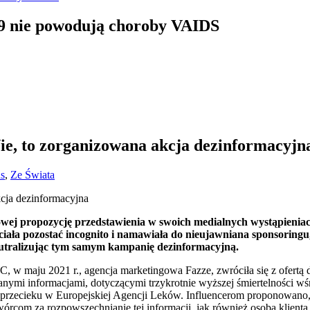
19 nie powodują choroby VAIDS
ie, to zorganizowana akcja dezinformacyjn
s
,
Ze Świata
owej propozycję przedstawienia w swoich medialnych wystąpienia
chciała pozostać incognito i namawiała do nieujawniana sponsorin
neutralizując tym samym kampanię dezinformacyjną.
BBC, w maju 2021 r., agencja marketingowa Fazze, zwróciła się z ofer
wanymi informacjami, dotyczącymi trzykrotnie wyższej śmiertelności w
z przecieku w Europejskiej Agencji Leków. Influencerom proponowano,
wórcom za rozpowszechnianie tej informacji, jak również osoba klienta,