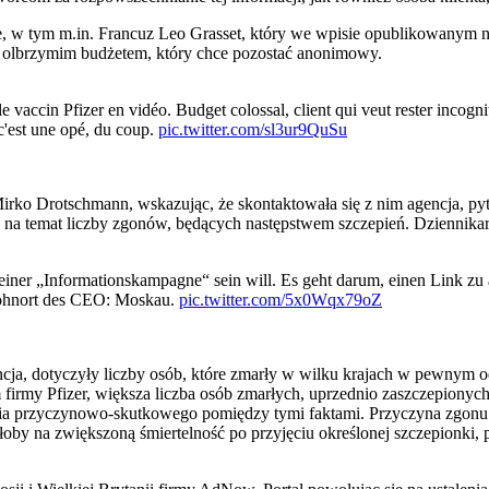
, w tym m.in. Francuz Leo Grasset, który we wpisie opublikowanym n
a z olbrzymim budżetem, który chce pozostać anonimowy.
le vaccin Pfizer en vidéo. Budget colossal, client qui veut rester incognit
c'est une opé, du coup.
pic.twitter.com/sl3ur9QuSu
irko Drotschmann, wskazując, że skontaktowała się z nim agencja, pyt
na temat liczby zgonów, będących następstwem szczepień. Dziennikarz 
il einer „Informationskampagne“ sein will. Es geht darum, einen Link 
Wohnort des CEO: Moskau.
pic.twitter.com/5x0Wqx79oZ
encja, dotyczyły liczby osób, które zmarły w wilku krajach w pewnym o
firmy Pfizer, większa liczba osób zmarłych, uprzednio zaszczepionych
ania przyczynowo-skutkowego pomiędzy tymi faktami. Przyczyna zgonu
oby na zwiększoną śmiertelność po przyjęciu określonej szczepionki,