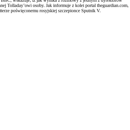
lenia BBC, wskazuje, iż jak wynika z rozmowy z jednym z dyrektorów
ej Tolladay’owi osoby. Jak informuje z kolei portal theguardian.com,
tterze poświęconemu rosyjskiej szczepionce Sputnik V.