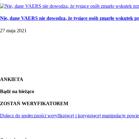
Nie, dane VAERS nie dowodzą, że tysiące osób zmarło wskutek p
27 maja 2021
ANKIETA
Bądź na bieżąco
ZOSTAŃ WERYFIKATOREM
Dołącz do społeczności weryfikującej i korygującej manipulacje powie