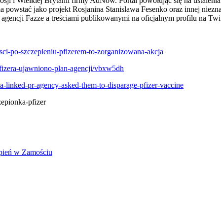
w Rosji i Wielkiej Brytanii firmy AdNow. Portal powołując się na usta
powstać jako projekt Rosjanina Stanislawa Fesenko oraz innej nieznan
gencji Fazze a treściami publikowanymi na oficjalnym profilu na Twi
sci-po-szczepieniu-pfizerem-to-zorganizowana-akcja
-pfizera-ujawniono-plan-agencji/vbxw5dh
a-linked-pr-agency-asked-them-to-disparage-pfizer-vaccine
zepionka-pfizer
epień w Zamościu