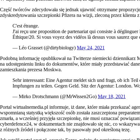
Część twórców zdecydowała się jednak ujawnić otrzymane propozycje
zdyskredytowania szczepionki Pfizera na wizji, zleconą przez klient
C'est étrange.
J'ai reçu une proposition de partenariat qui consiste à déglinguer 
Éthique/20. Si vous voyez des vidéos là dessus vous saurez que 
— Léo Grasset (@dirtybiology)
May 24, 2021
Podobną informację opublikował na Twitterze niemiecki dziennikarz M
na udostępnieniu linku do dokumentów, które miały przedstawiać dane 
zamieszkania prezesa Moskwa.
Sehr interessant: Eine Agentur meldet sich und fragt, ob ich Te
Impfungen zu teilen. Gegen Geld. Sitz der Agentur: London. 
— Mirko Drotschmann (@MrWissen2Go)
May 18, 2021
Portal wirtualnemedia.pl informuje, iż dane, które miała przekazać ag
wspomnianą statystką większość osób została zaszczepiona preparatem 
zmarła, a wcześniej przyjęła szczepionkę, nie musi oznaczać powiąz
cyberdefence24, w dokumentach nie znajdowało się nic, co wskazywał
z różnych źródeł i połączone tak, by pasowały pod określoną tezę.