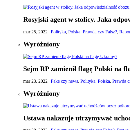
Rosyjski agent w stolicy. Jaka odp
mar 25, 2022
|
Polityka
,
Polska
,
Prawda czy Fałsz?
,
Rapor
Wyróżniony
Sejm RP zamienił flagę Polski na f
mar 23, 2022
|
Fake czy news
,
Polityka
,
Polska
,
Prawda c
Wyróżniony
Ustawa nakazuje utrzymywać uchod