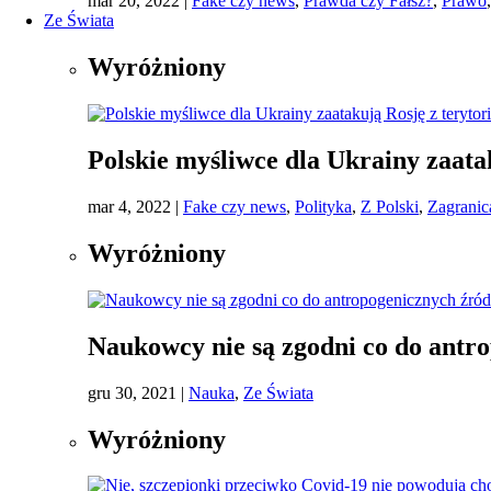
mar 20, 2022
|
Fake czy news
,
Prawda czy Fałsz?
,
Prawo
Ze Świata
Wyróżniony
Polskie myśliwce dla Ukrainy zaata
mar 4, 2022
|
Fake czy news
,
Polityka
,
Z Polski
,
Zagranic
Wyróżniony
Naukowcy nie są zgodni co do antro
gru 30, 2021
|
Nauka
,
Ze Świata
Wyróżniony