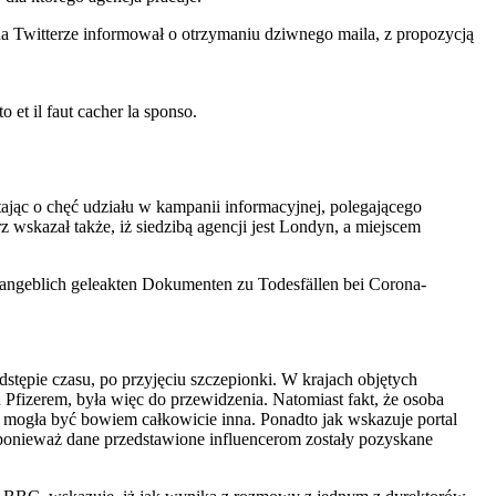
a Twitterze informował o otrzymaniu dziwnego maila, z propozycją
o et il faut cacher la sponso.
ając o chęć udziału w kampanii informacyjnej, polegającego
wskazał także, iż siedzibą agencji jest Londyn, a miejscem
zu angeblich geleakten Dokumenten zu Todesfällen bei Corona-
dstępie czasu, po przyjęciu szczepionki. W krajach objętych
 Pfizerem, była więc do przewidzenia. Natomiast fakt, że osoba
 mogła być bowiem całkowicie inna. Ponadto jak wskazuje portal
 ponieważ dane przedstawione influencerom zostały pozyskane