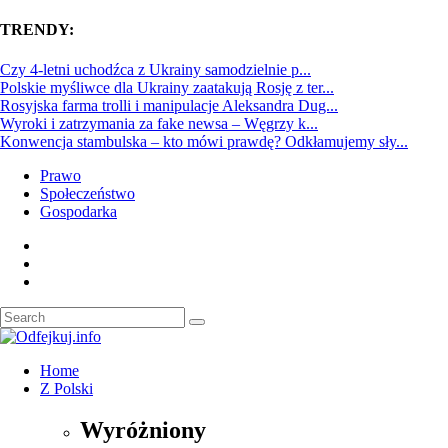
TRENDY:
Czy 4-letni uchodźca z Ukrainy samodzielnie p...
Polskie myśliwce dla Ukrainy zaatakują Rosję z ter...
Rosyjska farma trolli i manipulacje Aleksandra Dug...
Wyroki i zatrzymania za fake newsa – Węgrzy k...
Konwencja stambulska – kto mówi prawdę? Odkłamujemy sły...
Prawo
Społeczeństwo
Gospodarka
Home
Z Polski
Wyróżniony