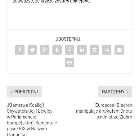
zauważyć, że krzyże zostały doklejone.
UDOSTĘPNIJ
POPRZEDNI
NASTĘPNY
„Kłamstwa Koalicji
Europoseł Biedroń
Obywatelskiej i Lewicy
manipuluje artykułem Onetu
w Parlamencie
o ministrze Ziobro
Europejskim”. Komentuje
poseł PiS w Naszym
Dzienniku