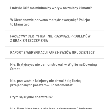
Ludzkie CO2 ma minimalny wpływ na zmiany klimatu?
W Ciechanowie porwano małą dziewczynkę? Policja:
to kłamstwo.
FAŁSZYWY CERTYFIKAT NIE ROZWIĄŻE PROBLEMÓW
Z BRAKIEM SZCZEPIENIA
RAPORT Z WERYFIKACJI FAKE NEWSÓW GRUDZIEŃ 2021
Nie, Brytyjczycy nie demonstrowali w Wigilię na Downing
Street
Nie, przewoźnik kolejowy nie chwalił się liczbą
przejechanych pasażerów. To fotomontaż
Czym są słynne chemtrails?
Nie, Boże Narodzenie nie jest „ochrzczonym” świętem