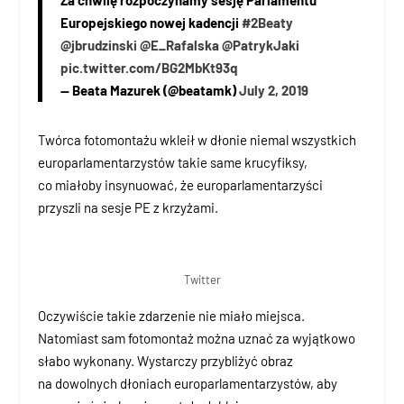
Europejskiego nowej kadencji
#2Beaty
@jbrudzinski
@E_Rafalska
@PatrykJaki
pic.twitter.com/BG2MbKt93q
— Beata Mazurek (@beatamk)
July 2, 2019
Twórca fotomontażu wkleił w dłonie niemal wszystkich
europarlamentarzystów takie same krucyfiksy,
co miałoby insynuować, że europarlamentarzyści
przyszli na sesje PE z krzyżami.
Twitter
Oczywiście takie zdarzenie nie miało miejsca.
Natomiast sam fotomontaż można uznać za wyjątkowo
słabo wykonany. Wystarczy przybliżyć obraz
na dowolnych dłoniach europarlamentarzystów, aby