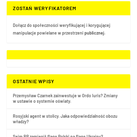
ZOSTAŃ WERYFIKATOREM
Dołącz do społeczności weryfikującej i korygującej
manipulacje powielane w przestrzeni
publicznej.
OSTATNIE WPISY
Przemysław Czarnek zainwestuje w Ordo Iuris? Zmiany
w ustawie o systemie oświaty.
Rosyjski agent w stolicy. Jaka odpowiedzialność obozu
władzy?
Sejm RP zamienił flagę Polski na flagę Ukrainy?