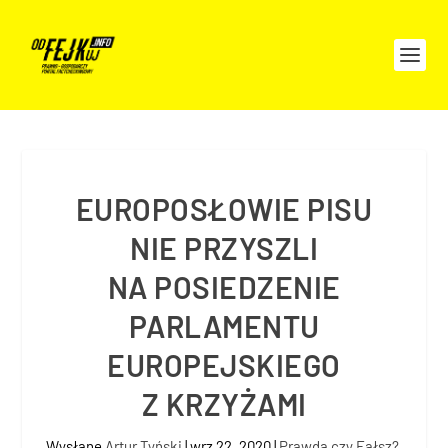
EUROPOSŁOWIE PISU
NIE PRZYSZLI
NA POSIEDZENIE
PARLAMENTU
EUROPEJSKIEGO
Z KRZYŻAMI
Wysłane
Artur Tyński
|
wrz 22, 2020
|
Prawda czy Fałsz?
,