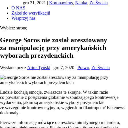
gru 21, 2021
|
Koronawirus
,
Nauka
,
Ze Świata
O NAS
Zgłoś do weryfikacji!
Wesprzyj nas
Wybierz stronę
George Soros nie został aresztowany
za manipulację przy amerykańskich
wyborach prezydenckich
Wysłane przez
Artur Tyński
|
gru 7, 2020
|
Prawo
,
Ze Świata
Ludzie kochają emocje, zwłaszcza te skrajne. W takim razie
co powstanie z połączenia globalnie wzbudzającego kontrowersje
wydarzenia, jakim są amerykańskie wybory prezydenckie
ze szczególnie kontrowersyjnym, węgierskim filantropem? Fakenews
doskonały.
Pierwsze informację mówiące o aresztowaniu słynnego miliardera,
inwestora giełdowego oraz filantropa Georga Sorosa pojawiły się