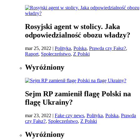
Rosyjski agent w stolicy. Jaka
odpowiedzialność obozu władzy?
mar 25, 2022
|
Polityka
,
Polska
,
Prawda czy Fałsz?
,
Raport
,
Społeczeństwo
,
Z Polski
Wyróżniony
Sejm RP zamienił flagę Polski na
flagę Ukrainy?
mar 23, 2022
|
Fake czy news
,
Polityka
,
Polska
,
Prawda
czy Fałsz?
,
Społeczeństwo
,
Z Polski
Wyróżniony