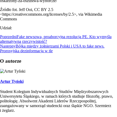
oskarzony-za-oszustwa-wyborcze/
Źródło fot. Jeff Ooi, CC BY 2.5
<https://creativecommons.org/licenses/by/2.5>, via Wikimedia
Commons
Udział:
Poprzedni
Fake newsowa, proaborcyjna rezolucja PE. Kto wymyśla
alternatywną rzeczywistość?
Następny
Bójka między żołnierzami Polski i USA to fake news.
Prorosyjska dezinformacja w tle
O autorze
Artur Tyński
Student Kolegium Indywidualnych Studiów Międzyobszarowych
Uniwersytetu Śląskiego, w ramach których studiuje filozofię, prawo,
politologię. Absolwent Akademi Liderów Rzeczpospolitej,
zaangażowany w samorząd studencki oraz śląskie NGO. Szermierz
i żeglarz.