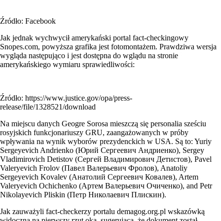
Źródło: Facebook
Jak jednak wychwycił amerykański portal fact-checkingowy
Snopes.com, powyższa grafika jest fotomontażem. Prawdziwa wersja
wygląda następująco i jest dostępna do wglądu na stronie
amerykańskiego wymiaru sprawiedliwości:
Źródło: https://www.justice.gov/opa/press-
release/file/1328521/download
Na miejscu danych Geogre Sorosa mieszczą się personalia sześciu
rosyjskich funkcjonariuszy GRU, zaangażowanych w próby
wpływania na wynik wyborów prezydenckich w USA. Są to: Yuriy
Sergeyevich Andrienko (Юрий Сергеевич Андриенко), Sergey
Vladimirovich Detistov (Сергей Владимирович Детистов), Pavel
Valeryevich Frolov (Павел Валерьевич Фролов), Anatoliy
Sergeyevich Kovalev (Анатолий Сергеевич Ковалев), Artem
Valeryevich Ochichenko (Артем Валерьевич Очиченко), and Petr
Nikolayevich Pliskin (Петр Николаевич Плискин).
Jak zauważyli fact-checkerzy portalu demagog.org.pl wskazówką
widoczną na pierwszy rzut oka, sugerującą, że dokument został