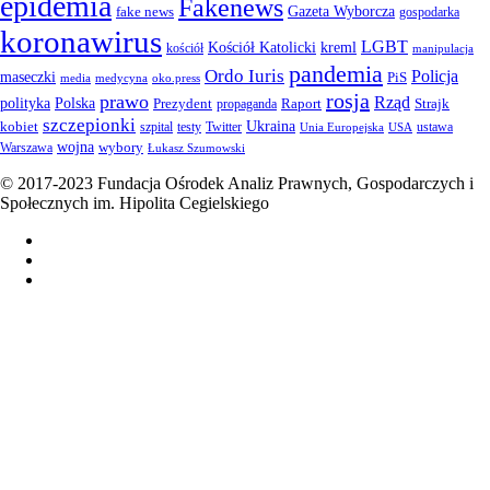
epidemia
Fakenews
Gazeta Wyborcza
fake news
gospodarka
koronawirus
LGBT
kreml
Kościół Katolicki
kościół
manipulacja
pandemia
Ordo Iuris
Policja
maseczki
PiS
media
medycyna
oko.press
rosja
prawo
Rząd
Polska
polityka
Prezydent
Raport
Strajk
propaganda
szczepionki
Ukraina
kobiet
szpital
testy
Twitter
ustawa
Unia Europejska
USA
wojna
wybory
Warszawa
Łukasz Szumowski
© 2017-2023 Fundacja Ośrodek Analiz Prawnych, Gospodarczych i
Społecznych im. Hipolita Cegielskiego