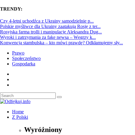
TRENDY:
Czy 4-letni uchodźca z Ukrainy samodzielnie p...
Polskie myśliwce dla Ukrainy zaatakują Rosję z ter...
Rosyjska farma trolli i manipulacje Aleksandra Dug...
Wyroki i zatrzymania za fake newsa – Węgrzy k...
Konwencja stambulska – kto mówi prawdę? Odkłamujemy sły...
Prawo
Społeczeństwo
Gospodarka
Home
Z Polski
Wyróżniony