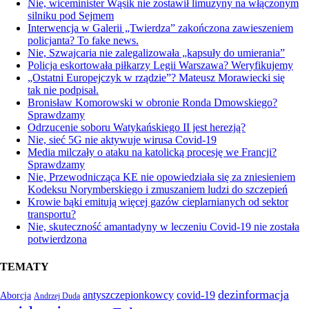
Nie, wiceminister Wąsik nie zostawił limuzyny na włączonym
silniku pod Sejmem
Interwencja w Galerii „Twierdza” zakończona zawieszeniem
policjanta? To fake news.
Nie, Szwajcaria nie zalegalizowała „kapsuły do umierania”
Policja eskortowała piłkarzy Legii Warszawa? Weryfikujemy
„Ostatni Europejczyk w rządzie”? Mateusz Morawiecki się
tak nie podpisał.
Bronisław Komorowski w obronie Ronda Dmowskiego?
Sprawdzamy
Odrzucenie soboru Watykańskiego II jest herezją?
Nie, sieć 5G nie aktywuje wirusa Covid-19
Media milczały o ataku na katolicką procesję we Francji?
Sprawdzamy
Nie, Przewodnicząca KE nie opowiedziała się za zniesieniem
Kodeksu Norymberskiego i zmuszaniem ludzi do szczepień
Krowie bąki emitują więcej gazów cieplarnianych od sektor
transportu?
Nie, skuteczność amantadyny w leczeniu Covid-19 nie została
potwierdzona
TEMATY
dezinformacja
antyszczepionkowcy
covid-19
Aborcja
Andrzej Duda