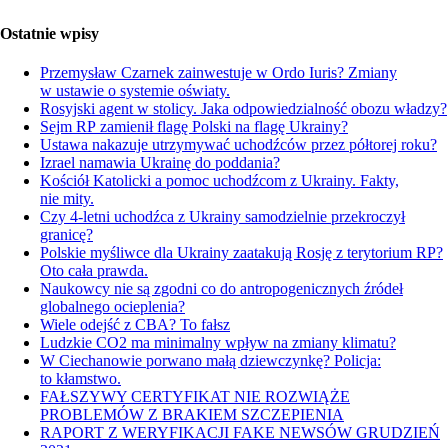
Ostatnie wpisy
Przemysław Czarnek zainwestuje w Ordo Iuris? Zmiany
w ustawie o systemie oświaty.
Rosyjski agent w stolicy. Jaka odpowiedzialność obozu władzy?
Sejm RP zamienił flagę Polski na flagę Ukrainy?
Ustawa nakazuje utrzymywać uchodźców przez półtorej roku?
Izrael namawia Ukrainę do poddania?
Kościół Katolicki a pomoc uchodźcom z Ukrainy. Fakty,
nie mity.
Czy 4-letni uchodźca z Ukrainy samodzielnie przekroczył
granicę?
Polskie myśliwce dla Ukrainy zaatakują Rosję z terytorium RP?
Oto cała prawda.
Naukowcy nie są zgodni co do antropogenicznych źródeł
globalnego ocieplenia?
Wiele odejść z CBA? To fałsz
Ludzkie CO2 ma minimalny wpływ na zmiany klimatu?
W Ciechanowie porwano małą dziewczynkę? Policja:
to kłamstwo.
FAŁSZYWY CERTYFIKAT NIE ROZWIĄŻE
PROBLEMÓW Z BRAKIEM SZCZEPIENIA
RAPORT Z WERYFIKACJI FAKE NEWSÓW GRUDZIEŃ