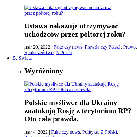
Ustawa nakazuje utrzymywać
uchodźców przez półtorej roku?
mar 20, 2022
|
Fake czy news
,
Prawda czy Fałsz?
,
Prawo
,
Społeczeństwo
,
Z Polski
Ze Świata
Wyróżniony
Polskie myśliwce dla Ukrainy
zaatakują Rosję z terytorium RP?
Oto cała prawda.
mar 4, 2022
|
Fake czy news
,
Polityka
,
Z Polski
,