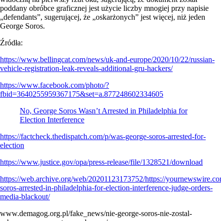
poddany obróbce graficznej jest użycie liczby mnogiej przy napisie
„defendants”, sugerującej, że „oskarżonych” jest więcej, niż jeden
George Soros.
Źródła:
https://www.bellingcat.com/news/uk-and-europe/2020/10/22/russian-
vehicle-registration-leak-reveals-additional-gru-hackers/
https://www.facebook.com/photo/?
fbid=3640255959367175&set=a.877248602334605
No, George Soros Wasn’t Arrested in Philadelphia for
Election Interference
https://factcheck.thedispatch.com/p/was-george-soros-arrested-for-
election
https://www.justice.gov/opa/press-release/file/1328521/download
https://web.archive.org/web/20201123173752/https://yournewswire.co
soros-arrested-in-philadelphia-for-election-interference-judge-orders-
media-blackout/
www.demagog.org.pl/fake_news/nie-george-soros-nie-zostal-