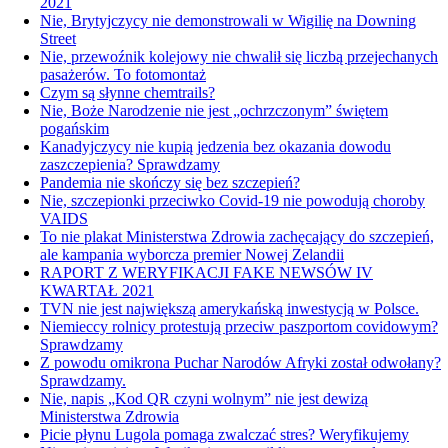
2021
Nie, Brytyjczycy nie demonstrowali w Wigilię na Downing
Street
Nie, przewoźnik kolejowy nie chwalił się liczbą przejechanych
pasażerów. To fotomontaż
Czym są słynne chemtrails?
Nie, Boże Narodzenie nie jest „ochrzczonym” świętem
pogańskim
Kanadyjczycy nie kupią jedzenia bez okazania dowodu
zaszczepienia? Sprawdzamy
Pandemia nie skończy się bez szczepień?
Nie, szczepionki przeciwko Covid-19 nie powodują choroby
VAIDS
To nie plakat Ministerstwa Zdrowia zachęcający do szczepień,
ale kampania wyborcza premier Nowej Zelandii
RAPORT Z WERYFIKACJI FAKE NEWSÓW IV
KWARTAŁ 2021
TVN nie jest największą amerykańską inwestycją w Polsce.
Niemieccy rolnicy protestują przeciw paszportom covidowym?
Sprawdzamy
Z powodu omikrona Puchar Narodów Afryki został odwołany?
Sprawdzamy.
Nie, napis „Kod QR czyni wolnym” nie jest dewizą
Ministerstwa Zdrowia
Picie płynu Lugola pomaga zwalczać stres? Weryfikujemy