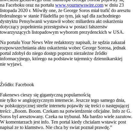
na Faceboku oraz na portalu
www.yournewswire.com
w dniu 23
listopada 2020 r. Mówiły one, że George Soros miał trafić do aresztu
federalnego w stanie Filadelfia po tym, jak sąd dla zachodniego
dystryktu Pensylwanii wystawił wobec miliardera akt oskarżenia
dotyczący popełnienia przestępstwa w postaci fałszerstw
towarzyszących listopadowym wyborom prezydenckich w USA.
Na portalu Your News Wire redaktorzy napisali, że sędzia zakazał
rozpowszechniania aktu oskarżenia wobec George Sorosa, jednak
portal zdobył do niego dostęp poprzez niezależne źródło
informacyjnego, którego na podstawie tajemnicy dziennikarskiej
nie wyjawi.
Źródło: Facebook
Fakenews cieszy się gigantyczną popularnością
nie tylko w anglojęzycznym internecie. Jeszcze tego samego dnia,
w polskojęzycznej strefie internetu pojawiły się treści o następującej
treści: „Boom. Boom. Czekam na potwierdzenie oficjalne. Info ze G.
Soros byl aresztowany. Czeka na trybunal. Ma bardzo wiele zazutow.
W komentarzach jest info. Ten portal kiedy chcialam wstawic post
napisal ze to klamstwo. Nie chca by swiat poznał prawdę.”