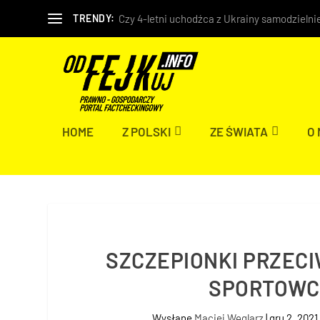
Czy 4-letni uchodźca z Ukrainy samodzielnie
TRENDY:
HOME
Z POLSKI
ZE ŚWIATA
O
SZCZEPIONKI PRZEC
SPORTOWC
Wysłane
Maciej Węglarz
|
gru 2, 2021