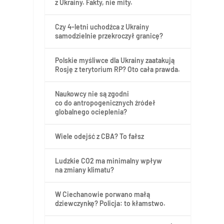
z Ukrainy. Fakty, nie mity.
Czy 4-letni uchodźca z Ukrainy
samodzielnie przekroczył granicę?
Polskie myśliwce dla Ukrainy zaatakują
Rosję z terytorium RP? Oto cała prawda.
Naukowcy nie są zgodni
co do antropogenicznych źródeł
globalnego ocieplenia?
Wiele odejść z CBA? To fałsz
Ludzkie CO2 ma minimalny wpływ
na zmiany klimatu?
W Ciechanowie porwano małą
dziewczynkę? Policja: to kłamstwo.