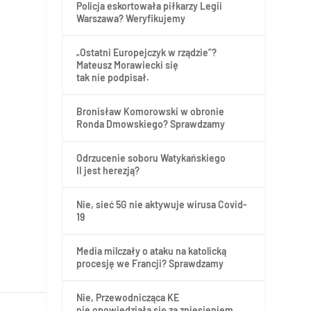
Policja eskortowała piłkarzy Legii
-
Warszawa? Weryfikujemy
„Ostatni Europejczyk w rządzie”?
s
Mateusz Morawiecki się
tak nie podpisał.
Bronisław Komorowski w obronie
Ronda Dmowskiego? Sprawdzamy
Odrzucenie soboru Watykańskiego
II jest herezją?
Nie, sieć 5G nie aktywuje wirusa Covid-
19
Media milczały o ataku na katolicką
procesję we Francji? Sprawdzamy
Nie, Przewodnicząca KE
nie opowiedziała się za zniesieniem