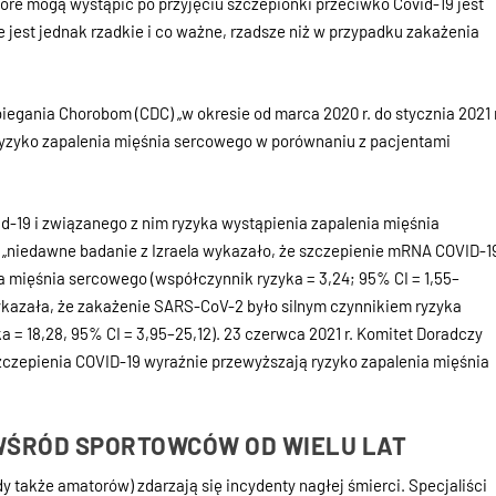
e mogą wystąpić po przyjęciu szczepionki przeciwko Covid-19 jest
jest jednak rzadkie i co ważne, rzadsze niż w przypadku zakażenia
iegania Chorobom (CDC) „w okresie od marca 2020 r. do stycznia 2021 r
 ryzyko zapalenia mięśnia sercowego w porównaniu z pacjentami
id-19 i związanego z nim ryzyka wystąpienia zapalenia mięśnia
C „niedawne badanie z Izraela wykazało, że szczepienie mRNA COVID-1
 mięśnia sercowego (współczynnik ryzyka = 3,24; 95% CI = 1,55–
kazała, że ​​zakażenie SARS-CoV-2 było silnym czynnikiem ryzyka
 = 18,28, 95% CI = 3,95–25,12). 23 czerwca 2021 r. Komitet Doradczy
 szczepienia COVID-19 wyraźnie przewyższają ryzyko zapalenia mięśnia
WŚRÓD SPORTOWCÓW OD WIELU LAT
także amatorów) zdarzają się incydenty nagłej śmierci. Specjaliści