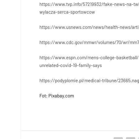
https://www.tvp.info/57219932/fake-news-na-twi
wylacza-serca-sportowcow
https://www.usnews.com/news/health-news/articl
https://www.cdc.gov/mmwr/volumes/70/wr/mm
https://www.espn.com/mens-college-basketball/s
unrelated-covid-19-family-says
https://podyplomie.pl/medical-tribune/23665,n
Fot: Pixabay.com