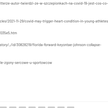
tterze-autor-twierdzi-ze-w-szczepionkach-na-covid-19-jest-cos-co
es/2021-11-29/covid-may-trigger-heart-condition-in-young-athlete
7035e5.htm
tory/_/id/30828219/florida-forward-keyontae-johnson-collapse-
agle-zgony-sercowe-u-sportowcow