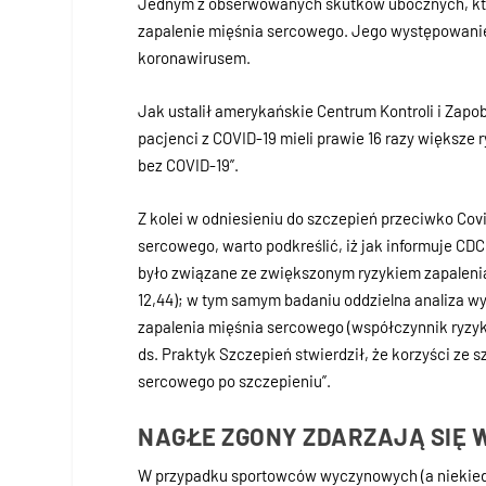
Jednym z obserwowanych skutków ubocznych, któr
zapalenie mięśnia sercowego. Jego występowanie 
koronawirusem.
Jak ustalił amerykańskie Centrum Kontroli i Zapob
pacjenci z COVID-19 mieli prawie 16 razy większe
bez COVID-19”.
Z kolei w odniesieniu do szczepień przeciwko Cov
sercowego, warto podkreślić, iż jak informuje CD
było związane ze zwiększonym ryzykiem zapalenia
12,44); w tym samym badaniu oddzielna analiza wy
zapalenia mięśnia sercowego (współczynnik ryzyka
ds. Praktyk Szczepień stwierdził, że korzyści ze
sercowego po szczepieniu”.
NAGŁE ZGONY ZDARZAJĄ SIĘ 
W przypadku sportowców wyczynowych (a niekiedy 