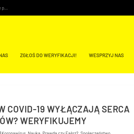
 p...
 NAS
ZGŁOŚ DO WERYFIKACJI!
WESPRZYJ NAS
IW COVID-19 WYŁĄCZAJĄ SERCA
ÓW? WERYFIKUJEMY
|
Koronawirus
,
Nauka
,
Prawda czy Fałsz?
,
Społeczeństwo