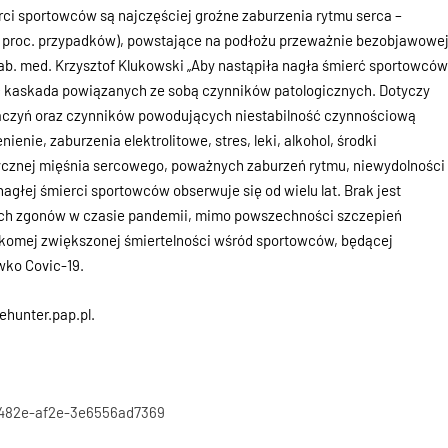
rci sportowców są najczęściej groźne zaburzenia rytmu serca –
 proc. przypadków), powstające na podłożu przeważnie bezobjawowe
hab. med. Krzysztof Klukowski „Aby nastąpiła nagła śmierć sportowcó
 kaskada powiązanych ze sobą czynników patologicznych. Dotyczy
 naczyń oraz czynników powodujących niestabilność czynnościową
enie, zaburzenia elektrolitowe, stres, leki, alkohol, środki
trycznej mięśnia sercowego, poważnych zaburzeń rytmu, niewydolności
nagłej śmierci sportowców obserwuje się od wielu lat. Brak jest
ich zgonów w czasie pandemii, mimo powszechności szczepień
zekomej zwiększonej śmiertelności wśród sportowców, będącej
wko Covic-19.
ehunter.pap.pl.
4-482e-af2e-3e6556ad7369