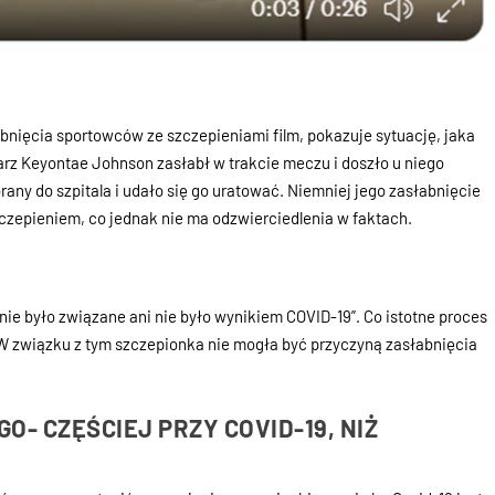
nięcia sportowców ze szczepieniami film, pokazuje sytuację, jaka
arz Keyontae Johnson zasłabł w trakcie meczu i doszło u niego
rany do szpitala i udało się go uratować. Niemniej jego zasłabnięcie
zepieniem, co jednak nie ma odzwierciedlenia w faktach.
ie było związane ani nie było wynikiem COVID-19”. Co istotne proces
 W związku z tym szczepionka nie mogła być przyczyną zasłabnięcia
- CZĘŚCIEJ PRZY COVID-19, NIŻ