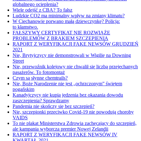
globalnego ocieplenia?
Wiele odejść z CBA? To fałsz
Ludzkie CO2 ma minimalny wpływ na zmiany klimatu?
W Ciechanowie porwano małą dziewczynkę? Policja:
to kłamstwo.
FAŁSZYWY CERTYFIKAT NIE ROZWIĄŻE
PROBLEMÓW Z BRAKIEM SZCZEPIENIA
RAPORT Z WERYFIKACJI FAKE NEWSÓW GRUDZIEŃ
2021
Nie, Brytyjczycy nie demonstrowali w Wigilię na Downing
Street
Nie, przewoźnik kolejowy nie chwalił się liczbą przejechanych
pasażerów. To fotomontaż
Czym są słynne chemtrails?
Nie, Boże Narodzenie nie jest „ochrzczonym” świętem
pogańskim
Kanadyjczycy nie kupią jedzenia bez okazania dowodu
zaszczepienia? Sprawdzamy
Pandemia nie skończy się bez szczepień?
Nie, szczepionki przeciwko Covid-19 nie powodują choroby
VAIDS
To nie plakat Ministerstwa Zdrowia zachęcający do szczepień,
ale kampania wyborcza premier Nowej Zelandii
RAPORT Z WERYFIKACJI FAKE NEWSÓW IV
KWARTAŁ 2021