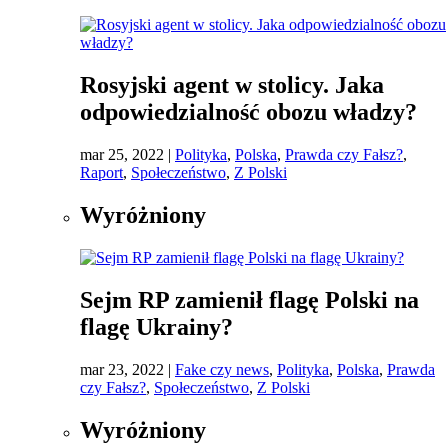
Rosyjski agent w stolicy. Jaka
odpowiedzialność obozu władzy?
mar 25, 2022
|
Polityka
,
Polska
,
Prawda czy Fałsz?
,
Raport
,
Społeczeństwo
,
Z Polski
Wyróżniony
Sejm RP zamienił flagę Polski na
flagę Ukrainy?
mar 23, 2022
|
Fake czy news
,
Polityka
,
Polska
,
Prawda
czy Fałsz?
,
Społeczeństwo
,
Z Polski
Wyróżniony