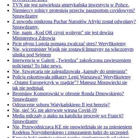
TVN nie jest największą amerykańską inwestycją w Polsce.
Niemieccy rolnicy protestują przeciw paszportom covidowym?
Sprawdzamy
Z powodu omikrona Puchar Narodów Afryki został odwołany?
Sprawdzamy.
Nie, napis „Kod QR czyni wolnym” nie jest dewizą
Ministerstwa Zdrowia
Picie płynu Lugola pomaga zwalczać stres? Weryfikujemy
Nie, wiceminister Wąsik nie zostawił limuzyny na włączonym
silniku pod Sejmem
Interwencja w Galerii „Twierdza” zakończona zawieszeniem
policjanta? To fake news.
Nie, Szwajcaria nie zalegalizowała „kapsuły do umierania”
Policja eskortowała piłkarzy Legii Warszawa? Weryfikujemy
„Ostatni Europejczyk w rządzie”? Mateusz Morawiecki się
tak nie podpisał.
Bronisław Komorowski w obronie Ronda Dmowskiego?
Sprawdzamy
Odrzucenie soboru Watykańskiego II jest herezją?
Nie, sieć 5G nie aktywuje wirusa Covid-19
Media milczały o ataku na katolicką procesję we Francji?
Sprawdzamy
Nie, Przewodnicząca KE nie opowiedziała się za zniesieniem
Kodeksu Norymberskiego i zmuszaniem ludzi do szczepień
Krowie bąki emitują więcej gazów cieplarnianych od sektor