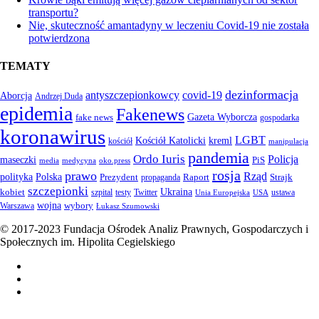
transportu?
Nie, skuteczność amantadyny w leczeniu Covid-19 nie została
potwierdzona
TEMATY
dezinformacja
antyszczepionkowcy
covid-19
Aborcja
Andrzej Duda
epidemia
Fakenews
Gazeta Wyborcza
fake news
gospodarka
koronawirus
LGBT
kreml
Kościół Katolicki
kościół
manipulacja
pandemia
Ordo Iuris
Policja
maseczki
PiS
media
medycyna
oko.press
rosja
prawo
Rząd
Polska
polityka
Prezydent
Raport
Strajk
propaganda
szczepionki
Ukraina
kobiet
szpital
testy
Twitter
ustawa
Unia Europejska
USA
wojna
wybory
Warszawa
Łukasz Szumowski
© 2017-2023 Fundacja Ośrodek Analiz Prawnych, Gospodarczych i
Społecznych im. Hipolita Cegielskiego