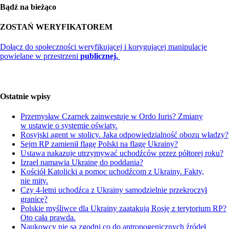
Bądź na bieżąco
ZOSTAŃ WERYFIKATOREM
Dołącz do społeczności weryfikującej i korygującej manipulacje
powielane w przestrzeni
publicznej.
Ostatnie wpisy
Przemysław Czarnek zainwestuje w Ordo Iuris? Zmiany
w ustawie o systemie oświaty.
Rosyjski agent w stolicy. Jaka odpowiedzialność obozu władzy?
Sejm RP zamienił flagę Polski na flagę Ukrainy?
Ustawa nakazuje utrzymywać uchodźców przez półtorej roku?
Izrael namawia Ukrainę do poddania?
Kościół Katolicki a pomoc uchodźcom z Ukrainy. Fakty,
nie mity.
Czy 4-letni uchodźca z Ukrainy samodzielnie przekroczył
granicę?
Polskie myśliwce dla Ukrainy zaatakują Rosję z terytorium RP?
Oto cała prawda.
Naukowcy nie są zgodni co do antropogenicznych źródeł