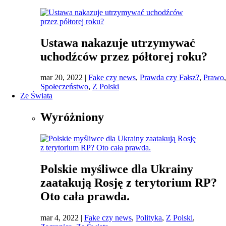
Ustawa nakazuje utrzymywać
uchodźców przez półtorej roku?
mar 20, 2022
|
Fake czy news
,
Prawda czy Fałsz?
,
Prawo
,
Społeczeństwo
,
Z Polski
Ze Świata
Wyróżniony
Polskie myśliwce dla Ukrainy
zaatakują Rosję z terytorium RP?
Oto cała prawda.
mar 4, 2022
|
Fake czy news
,
Polityka
,
Z Polski
,