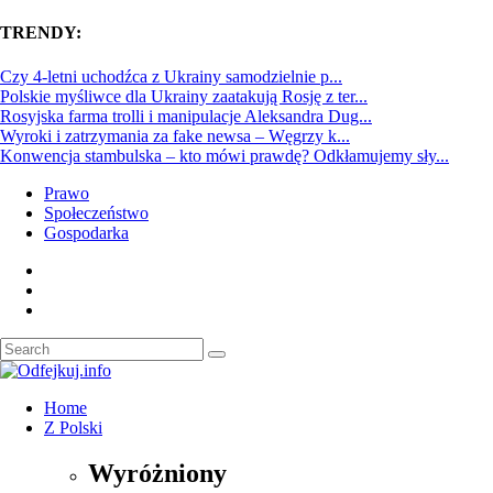
TRENDY:
Czy 4-letni uchodźca z Ukrainy samodzielnie p...
Polskie myśliwce dla Ukrainy zaatakują Rosję z ter...
Rosyjska farma trolli i manipulacje Aleksandra Dug...
Wyroki i zatrzymania za fake newsa – Węgrzy k...
Konwencja stambulska – kto mówi prawdę? Odkłamujemy sły...
Prawo
Społeczeństwo
Gospodarka
Home
Z Polski
Wyróżniony