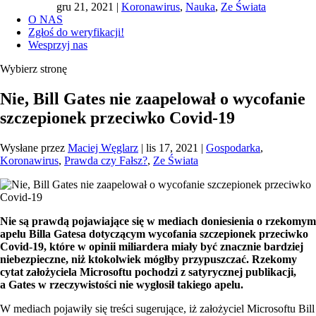
gru 21, 2021
|
Koronawirus
,
Nauka
,
Ze Świata
O NAS
Zgłoś do weryfikacji!
Wesprzyj nas
Wybierz stronę
Nie, Bill Gates nie zaapelował o wycofanie
szczepionek przeciwko Covid-19
Wysłane przez
Maciej Węglarz
|
lis 17, 2021
|
Gospodarka
,
Koronawirus
,
Prawda czy Fałsz?
,
Ze Świata
Nie są prawdą pojawiające się w mediach doniesienia o rzekomym
apelu Billa Gatesa dotyczącym wycofania szczepionek przeciwko
Covid-19, które w opinii miliardera miały być znacznie bardziej
niebezpieczne, niż ktokolwiek mógłby przypuszczać. Rzekomy
cytat założyciela Microsoftu pochodzi z satyrycznej publikacji,
a Gates w rzeczywistości nie wygłosił takiego apelu.
W mediach pojawiły się treści sugerujące, iż założyciel Microsoftu Bill