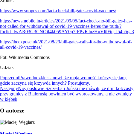
Źródła:
https://www.snopes.com/fact-check/bill-gates-covid-vaccines/
https://newsmobile.in/articles/2021/09/05/fact-check-no-bill-gates-has-
not-called-for-withdrawal-of-covid-19-vaccines-heres-the-truth/?
fbclid=IwAR03G3CNOiI4k059AY0p7rFPvRJnzHuVlilFtq_I54n5
https://theexpose.uk/2021/08/29/bill-gates-calls-for-the-withdrawal-of-
all-covid-19-vaccines/
Fot: Wikimedia Commons
Udział:
Poprzedni
Prawo ludzkie stanowi, że moja wolność kończy się tam,
gdzie zaczyna się krzywda innych? Prostujemy.
Następny
Nie, posłowie Szczerba i Joński nie mówili, że drut kolczasty
przy granicy z Białorusią powinien być wyprostowany, a nie zwinięty
w kłębek
O autorze
Maciej Węglarz